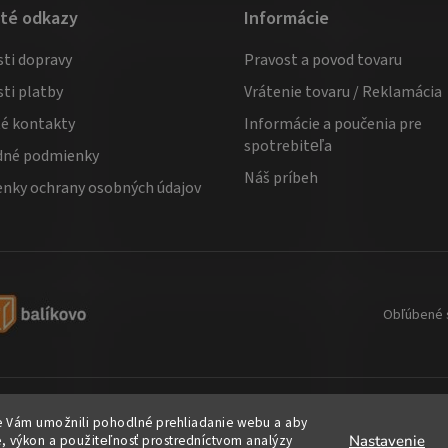
ité odkazy
Informácie
ti dopravy
Pravost a povod tovaru
ti platby
Vrátenie tovaru / Reklamácia
té kontakty
Informácie a poučenia pre
spotrebiteľa
né podmienky
Náš príbeh
nky ochrany osobných údajov
Obľúbené 
e Vám umožnili pohodlné prehliadanie webu a aby
e, výkon a použiteľnosť prostredníctvom analýzy
Nastavenie
hradené.
Upraviť nastavenie cookies