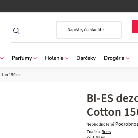
Parfumy
Holenie
Darčeky
Drogéria
tton 150 ml
BI-ES dez
Cotton 15
Priemerné
Podrobnos
Neohodnotené
hodnotenie
Značka:
Bi-es
produktu
Kód:
5594