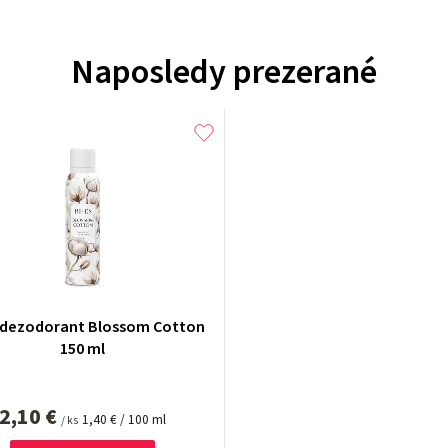
Naposledy prezerané
 dezodorant Blossom Cotton
150 ml
2,10 €
Jednotková
1,40 € / 100 ml
/ ks
cena: