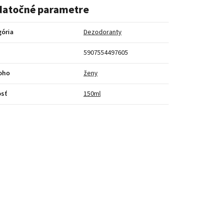
atočné parametre
gória
Dezodoranty
5907554497605
oho
ženy
sť
150ml