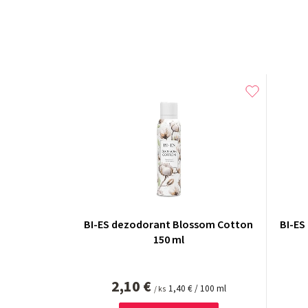
BI-ES dezodorant Blossom Cotton
BI-ES
150 ml
2,10 €
Jednotková
1,40 € / 100 ml
/ ks
cena: