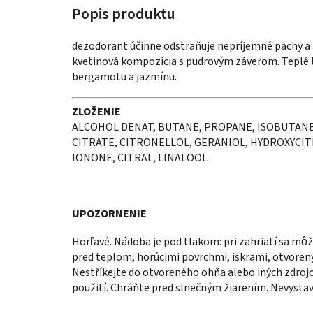
dezodorant účinne odstraňuje nepríjemné pachy a 
kvetinová kompozícia s pudrovým záverom.
Teplé 
bergamotu a jazmínu.
ZLOŽENIE
ALCOHOL DENAT, BUTANE, PROPANE, ISOBUTANE
CITRATE, CITRONELLOL, GERANIOL, HYDROXYCIT
IONONE, CITRAL, LINALOOL
UPOZORNENIE
Horľavé. Nádoba je pod tlakom: pri zahriatí sa mô
pred teplom, horúcimi povrchmi, iskrami, otvoren
Nestříkejte do otvoreného ohňa alebo iných zdrojo
použití. Chráňte pred slnečným žiarením. Nevystav