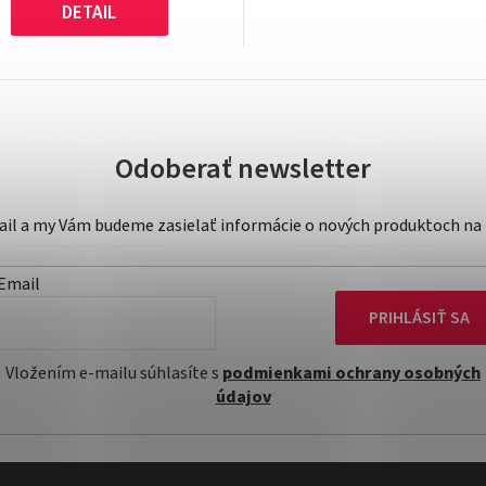
DETAIL
Odoberať newsletter
mail a my Vám budeme zasielať informácie o nových produktoch na
Email
PRIHLÁSIŤ SA
Vložením e-mailu súhlasíte s
podmienkami ochrany osobných
údajov