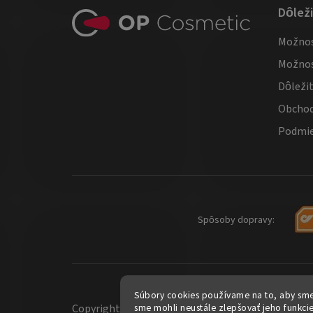
Dôlež
á
Možnos
p
Možnos
ä
Dôleži
t
Obchod
i
Podmie
e
Spôsoby dopravy:
Súbory cookies používame na to, aby sm
sme mohli neustále zlepšovať jeho funkci
Copyright 2026
op-cosmetic.sk
. Všetky práva vy