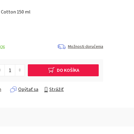
 Cotton 150 ml
Možnosti doručenia
026
DO KOŠÍKA
h
Opýtať sa
Strážiť