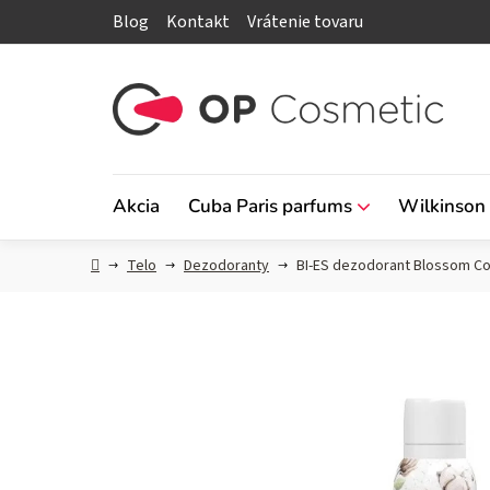
Prejsť
Blog
Kontakt
Vrátenie tovaru
na
obsah
Akcia
Cuba Paris parfums
Wilkinson
Domov
Telo
Dezodoranty
BI-ES dezodorant Blossom Co