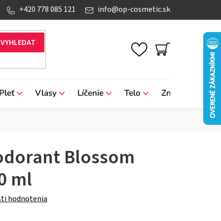
+420 778 085 121
info
@
op-cosmetic.sk
NÁKUPNÝ
KOŠÍK
Pleť
Vlasy
Líčenie
Telo
Značky
odorant Blossom
0 ml
ti hodnotenia