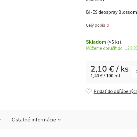
je
BI-ES deospray Blossom
0,0
z 5
Celý popis
hviezdičiek.
Skladom
(>5 ks)
12.8.2
2,10 €
/ ks
Jednotková cena:
1,40 € / 100 ml
Pridať do obľúbenýc
Ostatné informácie