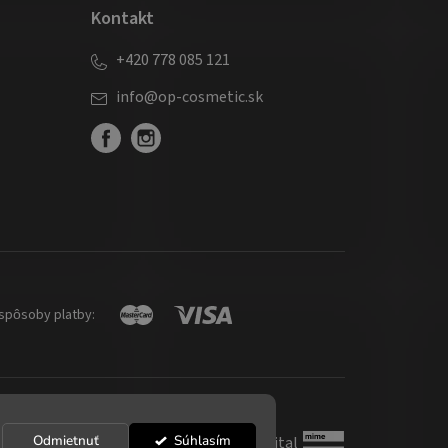
Kontakt
+420 778 085 121
info
@
op-cosmetic.sk
spôsoby platby:
Odmietnuť
Súhlasím
Shoptet
|
mime digital