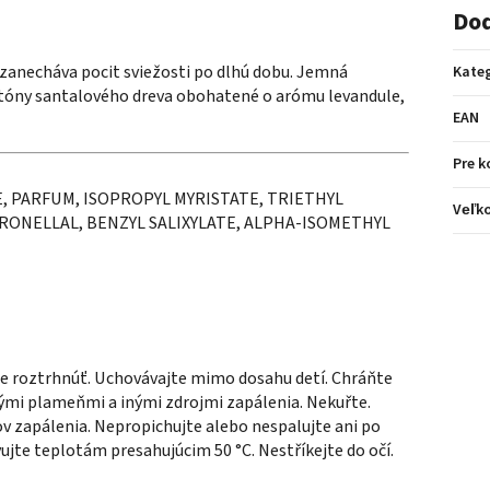
Dod
zanecháva pocit sviežosti po dlhú dobu.
Jemná
Kate
tóny santalového dreva obohatené o arómu levandule,
EAN
Pre k
, PARFUM, ISOPROPYL MYRISTATE, TRIETHYL
Veľko
RONELLAL, BENZYL SALIXYLATE, ALPHA-ISOMETHYL
že roztrhnúť. Uchovávajte mimo dosahu detí. Chráňte
ými plameňmi a inými zdrojmi zapálenia. Nekuřte.
v zapálenia. Nepropichujte alebo nespalujte ani po
ujte teplotám presahujúcim 50 °C. Nestříkejte do očí.