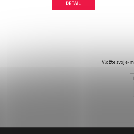
DETAIL
Vložte svoj e-
Z