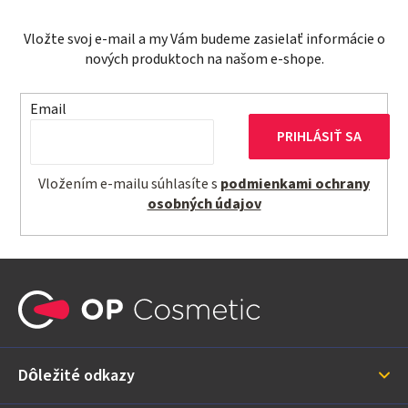
c
i
Vložte svoj e-mail a my Vám budeme zasielať informácie o
e
nových produktoch na našom e-shope.
p
r
Email
v
PRIHLÁSIŤ SA
k
y
Vložením e-mailu súhlasíte s
podmienkami ochrany
v
osobných údajov
ý
p
i
Z
s
á
u
p
ä
Dôležité odkazy
t