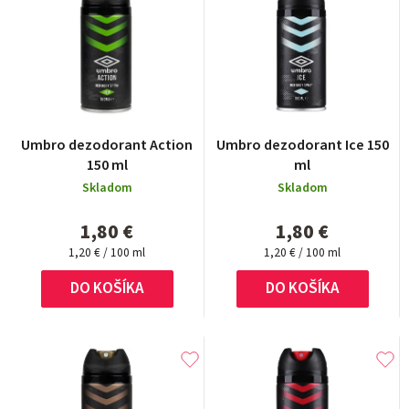
ý
n
p
i
i
e
s
p
p
r
r
Umbro dezodorant Action
Umbro dezodorant Ice 150
o
150 ml
ml
o
d
Skladom
Skladom
d
u
1,80 €
1,80 €
u
k
Jednotková
Jednotková
1,20 € / 100 ml
1,20 € / 100 ml
k
cena:
cena:
t
t
DO KOŠÍKA
DO KOŠÍKA
o
o
v
v