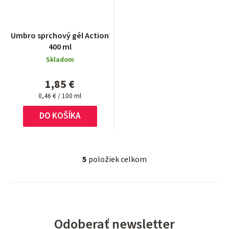
Umbro sprchový gél Action
400 ml
Skladom
1,85 €
Jednotková
0,46 € / 100 ml
cena:
DO KOŠÍKA
5
položiek celkom
O
v
l
á
d
Odoberať newsletter
a