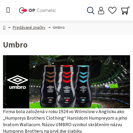
Prejsť
na
obsah
Hľadať
NÁ
KO
Domov
Predávané značky
Umbro
Umbro
Firma bola založená v roku 1924 vo Wilmslow v Anglicku ako
„Humpreys Brothers Clothing“ Haroldom Humpreyom a jeho
bratom Wallacom. Názov UMBRO vznikol skrátením názvu
Humpreys Brothers na prvé dve slabiky.