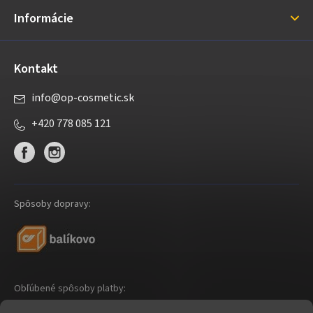
i
Informácie
e
Kontakt
info
@
op-cosmetic.sk
+420 778 085 121
Spôsoby dopravy:
Obľúbené spôsoby platby: