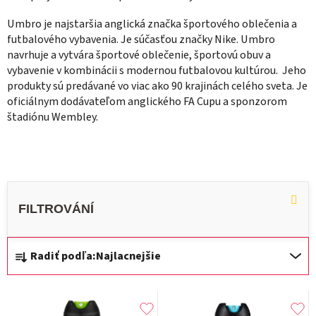
Umbro je najstaršia anglická značka športového oblečenia a
futbalového vybavenia. Je súčasťou značky Nike. Umbro
navrhuje a vytvára športové oblečenie, športovú obuv a
vybavenie v kombinácii s modernou futbalovou kultúrou. Jeho
produkty sú predávané vo viac ako 90 krajinách celého sveta. Je
oficiálnym dodávateľom anglického FA Cupu a sponzorom
štadiónu Wembley.
R
Radiť podľa:
Najlacnejšie
a
d
V
e