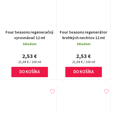
Four Seasons regeneračný
Four Seasons regenerátor
vyrovnávač 12 ml
krehkých nechtov 12 ml
Skladom
Skladom
2,53 €
2,53 €
Jednotková
Jednotková
21,08 € / 100 ml
21,08 € / 100 ml
cena:
cena:
DO KOŠÍKA
DO KOŠÍKA