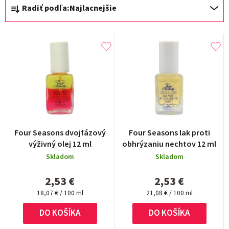
R
Radiť podľa:
Najlacnejšie
a
d
e
n
i
e
p
r
Four Seasons dvojfázový
Four Seasons lak proti
o
výživný olej 12 ml
obhrýzaniu nechtov 12 ml
d
Skladom
Skladom
u
2,53 €
2,53 €
k
Jednotková
Jednotková
18,07 € / 100 ml
21,08 € / 100 ml
cena:
cena:
t
DO KOŠÍKA
DO KOŠÍKA
o