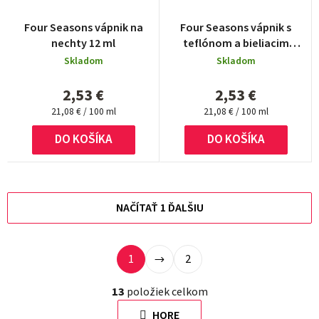
Four Seasons vápnik na
Four Seasons vápnik s
nechty 12 ml
teflónom a bieliacim
efektom 12 ml
Skladom
Skladom
2,53 €
2,53 €
Jednotková
Jednotková
21,08 € / 100 ml
21,08 € / 100 ml
cena:
cena:
DO KOŠÍKA
DO KOŠÍKA
NAČÍTAŤ 1 ĎALŠIU
S
1
2
O
t
v
r
13
položiek celkom
l
á
HORE