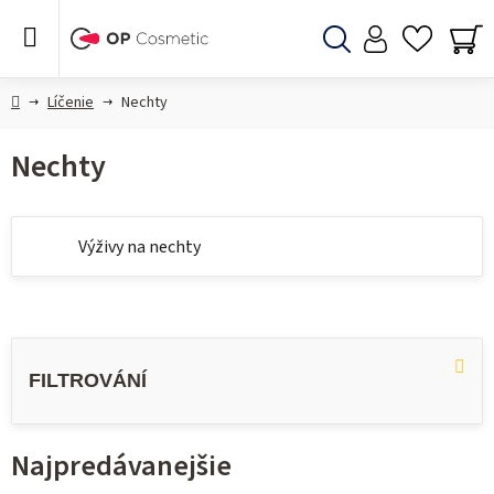
Prejsť
na
obsah
Hľadať
NÁ
KO
Domov
Líčenie
Nechty
Nechty
Výživy na nechty
V
ý
p
i
Najpredávanejšie
s