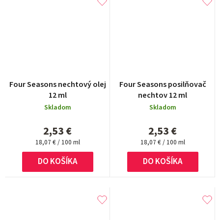
Four Seasons nechtový olej
Four Seasons posilňovač
12 ml
nechtov 12 ml
Skladom
Skladom
2,53 €
2,53 €
Jednotková
Jednotková
18,07 € / 100 ml
18,07 € / 100 ml
cena:
cena:
DO KOŠÍKA
DO KOŠÍKA