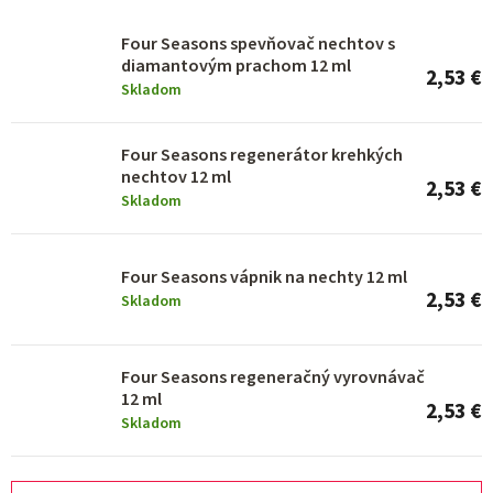
p
r
Four Seasons spevňovač nechtov s
diamantovým prachom 12 ml
o
2,53 €
Skladom
d
u
Four Seasons regenerátor krehkých
k
nechtov 12 ml
2,53 €
Skladom
t
o
Four Seasons vápnik na nechty 12 ml
v
2,53 €
Skladom
Four Seasons regeneračný vyrovnávač
12 ml
2,53 €
Skladom