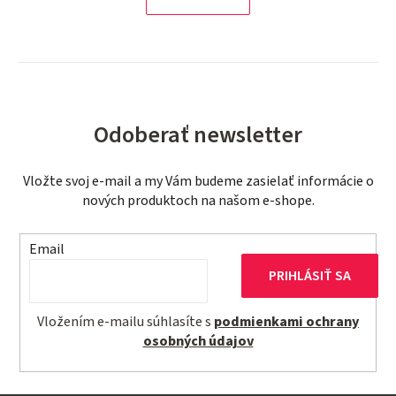
á
n
d
k
a
o
c
v
i
a
e
n
p
i
Odoberať newsletter
r
e
v
Vložte svoj e-mail a my Vám budeme zasielať informácie o
k
nových produktoch na našom e-shope.
y
v
Email
ý
p
PRIHLÁSIŤ SA
i
s
Vložením e-mailu súhlasíte s
podmienkami ochrany
u
osobných údajov