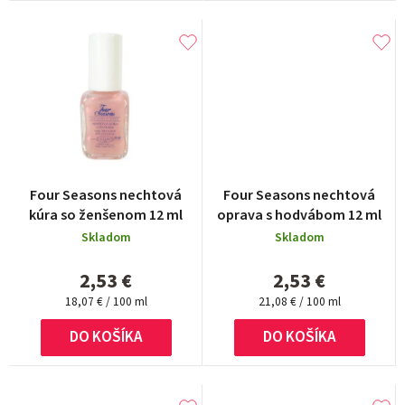
v
Four Seasons nechtová
Four Seasons nechtová
kúra so ženšenom 12 ml
oprava s hodvábom 12 ml
Skladom
Skladom
2,53 €
2,53 €
Jednotková
Jednotková
18,07 € / 100 ml
21,08 € / 100 ml
cena:
cena:
DO KOŠÍKA
DO KOŠÍKA