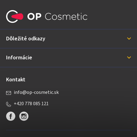
Z
á
p
ä
Dôležité odkazy
t
i
Informácie
e
Kontakt
info
@
op-cosmetic.sk
+420 778 085 121