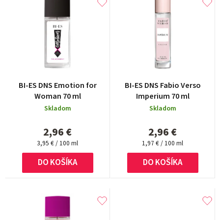
e
n
i
e
p
r
Priemerné
BI-ES DNS Emotion for
BI-ES DNS Fabio Verso
hodnotenie
o
Woman 70 ml
Imperium 70 ml
produktu
d
Skladom
Skladom
je
5,0
u
2,96 €
2,96 €
z
k
Jednotková
Jednotková
5
3,95 € / 100 ml
1,97 € / 100 ml
cena:
cena:
t
hviezdičiek.
DO KOŠÍKA
DO KOŠÍKA
o
v