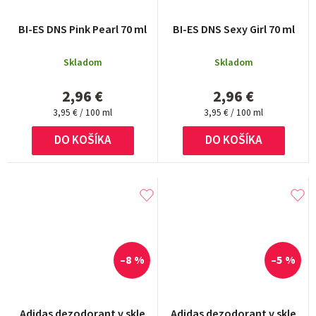
Priemerné
BI-ES DNS Pink Pearl 70 ml
BI-ES DNS Sexy Girl 70 ml
hodnotenie
produktu
Skladom
Skladom
je
4,0
2,96 €
2,96 €
z
Jednotková
5
Jednotková
3,95 € / 100 ml
3,95 € / 100 ml
cena:
cena:
hviezdičiek.
DO KOŠÍKA
DO KOŠÍKA
–8 %
–5 %
Adidas dezodorant v skle
Adidas dezodorant v skle