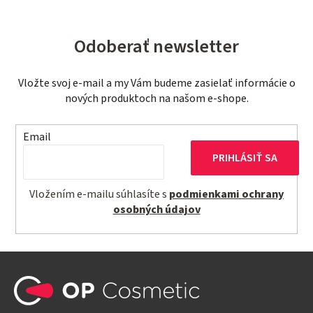
i
a
e
n
p
i
Odoberať newsletter
r
e
v
Vložte svoj e-mail a my Vám budeme zasielať informácie o
k
nových produktoch na našom e-shope.
y
v
Email
ý
p
PRIHLÁSIŤ SA
i
s
Vložením e-mailu súhlasíte s
podmienkami ochrany
u
osobných údajov
Z
á
p