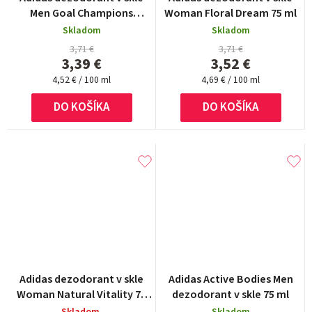
Men Goal Champions
Woman Floral Dream 75 ml
League 75 ml
Skladom
Skladom
3,71 €
3,71 €
3,39 €
3,52 €
Jednotková
Jednotková
4,52 € / 100 ml
4,69 € / 100 ml
cena:
cena:
DO KOŠÍKA
DO KOŠÍKA
Adidas dezodorant v skle
Adidas Active Bodies Men
Woman Natural Vitality 75
dezodorant v skle 75 ml
ml