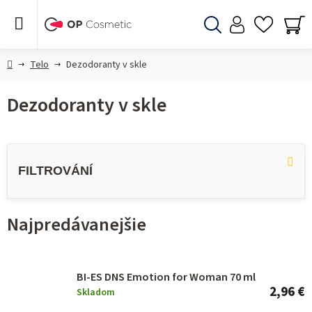
Prejsť
na
obsah
Hľadať
NÁ
KO
Domov
Telo
Dezodoranty v skle
Dezodoranty v skle
V
ý
p
i
Najpredávanejšie
s
p
r
BI-ES DNS Emotion for Woman 70 ml
o
2,96 €
Skladom