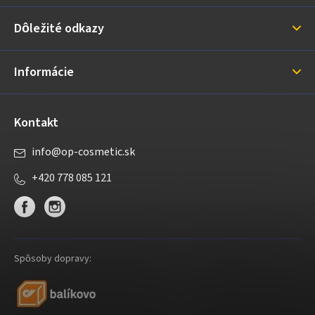
ä
Dôležité odkazy
t
i
Informácie
e
Kontakt
info
@
op-cosmetic.sk
+420 778 085 121
Spôsoby dopravy: