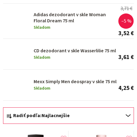
d
3,71 €
u
Adidas dezodorant v skle Woman
k
Floral Dream 75 ml
–5 %
t
Skladom
3,52 €
o
v
CD dezodorant v skle Wasserlilie 75 ml
3,61 €
Skladom
Mexx Simply Men deospray v skle 75 ml
4,25 €
Skladom
R
Radiť podľa:
Najlacnejšie
a
d