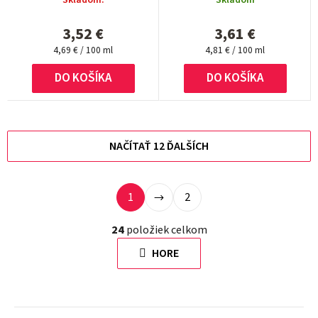
Skladom.
Skladom
3,52 €
3,61 €
Jednotková
Jednotková
4,69 € / 100 ml
4,81 € / 100 ml
cena:
cena:
DO KOŠÍKA
DO KOŠÍKA
NAČÍTAŤ 12 ĎALŠÍCH
S
1
2
O
t
v
r
24
položiek celkom
l
á
HORE
á
n
d
k
a
o
c
v