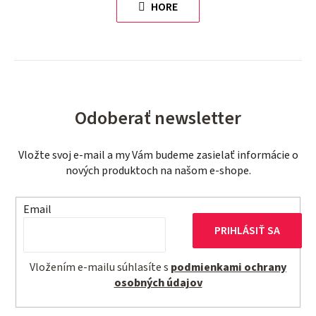
HORE
á
n
d
k
a
o
c
v
i
a
e
n
p
i
Odoberať newsletter
r
e
v
Vložte svoj e-mail a my Vám budeme zasielať informácie o
k
nových produktoch na našom e-shope.
y
v
Email
ý
p
PRIHLÁSIŤ SA
i
s
Vložením e-mailu súhlasíte s
podmienkami ochrany
u
osobných údajov