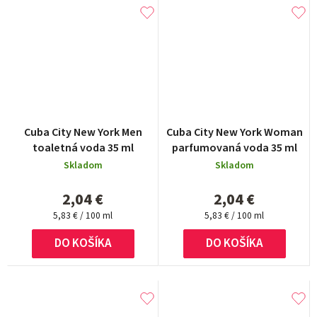
Cuba City New York Men
Cuba City New York Woman
toaletná voda 35 ml
parfumovaná voda 35 ml
Skladom
Skladom
2,04 €
2,04 €
Jednotková
Jednotková
5,83 € / 100 ml
5,83 € / 100 ml
cena:
cena:
DO KOŠÍKA
DO KOŠÍKA