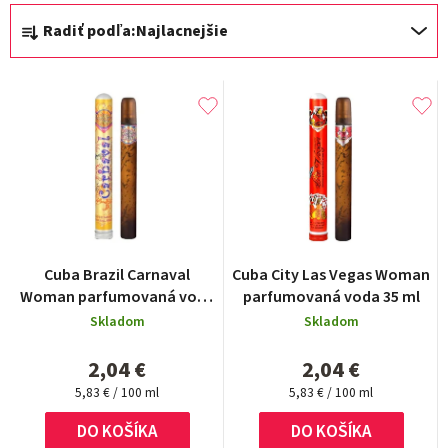
R
Radiť podľa:
Najlacnejšie
a
d
e
n
i
e
p
r
Priemerné
Cuba Brazil Carnaval
Cuba City Las Vegas Woman
hodnotenie
o
Woman parfumovaná voda
parfumovaná voda 35 ml
produktu
35 ml
d
Skladom
Skladom
je
5,0
u
2,04 €
2,04 €
z
k
Jednotková
Jednotková
5
5,83 € / 100 ml
5,83 € / 100 ml
cena:
cena:
t
hviezdičiek.
DO KOŠÍKA
DO KOŠÍKA