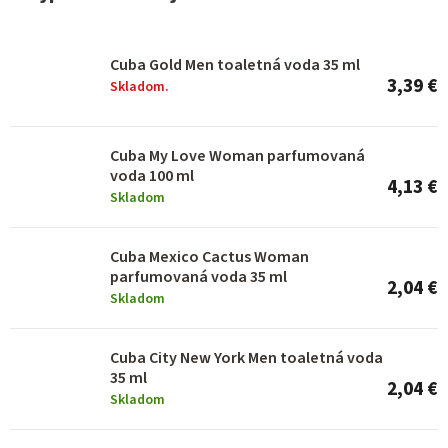
p
r
Cuba Gold Men toaletná voda 35 ml
o
3,39 €
Skladom.
d
u
Cuba My Love Woman parfumovaná
k
voda 100 ml
4,13 €
Skladom
t
o
Cuba Mexico Cactus Woman
v
parfumovaná voda 35 ml
2,04 €
Skladom
Cuba City New York Men toaletná voda
35 ml
2,04 €
Skladom