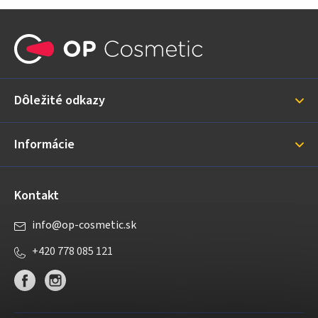
Z
á
p
ä
Dôležité odkazy
t
i
Informácie
e
Kontakt
info
@
op-cosmetic.sk
+420 778 085 121