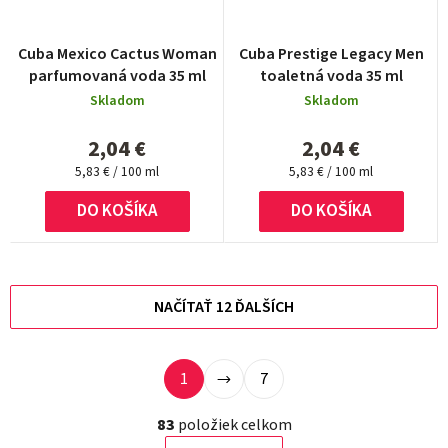
Cuba Mexico Cactus Woman
Cuba Prestige Legacy Men
parfumovaná voda 35 ml
toaletná voda 35 ml
Skladom
Skladom
2,04 €
2,04 €
Jednotková
Jednotková
5,83 € / 100 ml
5,83 € / 100 ml
cena:
cena:
DO KOŠÍKA
DO KOŠÍKA
NAČÍTAŤ 12 ĎALŠÍCH
S
1
7
O
t
v
r
83
položiek celkom
l
á