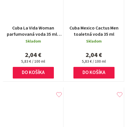
Cuba La Vida Woman
Cuba Mexico Cactus Men
parfumovaná voda 35 ml -
toaletná voda 35 ml
bez obalu
Skladom
Skladom
2,04 €
2,04 €
Jednotková
Jednotková
5,83 € / 100 ml
5,83 € / 100 ml
cena:
cena:
DO KOŠÍKA
DO KOŠÍKA