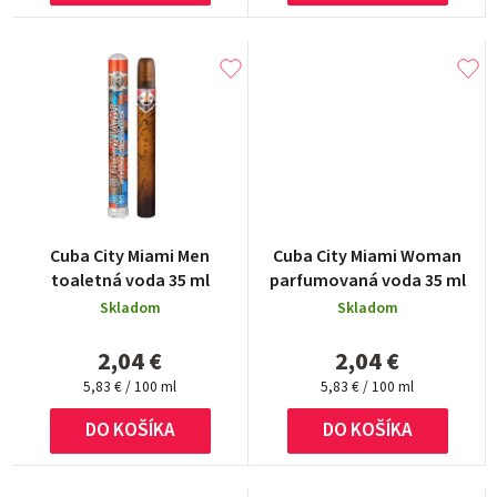
o
v
Cuba City Miami Men
Cuba City Miami Woman
toaletná voda 35 ml
parfumovaná voda 35 ml
Skladom
Skladom
2,04 €
2,04 €
Jednotková
Jednotková
5,83 € / 100 ml
5,83 € / 100 ml
cena:
cena:
DO KOŠÍKA
DO KOŠÍKA