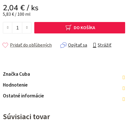
2,04 €
/ ks
Jednotková cena:
5,83 € / 100 ml
DO KOŠÍKA
Pridať do obľúbených
Opýtať sa
Strážiť
Značka
Cuba
Hodnotenie
Ostatné informácie
Súvisiaci tovar