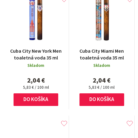
Cuba City New York Men
Cuba City Miami Men
toaletná voda 35 ml
toaletná voda 35 ml
Skladom
Skladom
2,04 €
2,04 €
Jednotková
Jednotková
5,83 € / 100 ml
5,83 € / 100 ml
cena:
cena:
DO KOŠÍKA
DO KOŠÍKA