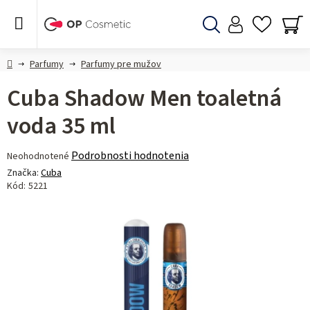
Prejsť
na
obsah
Hľadať
NÁ
KO
Domov
Parfumy
Parfumy pre mužov
Cuba Shadow Men toaletná
voda 35 ml
Priemerné
Podrobnosti hodnotenia
Neohodnotené
hodnotenie
Značka:
Cuba
produktu
Kód:
5221
je
0,0
z 5
hviezdičiek.