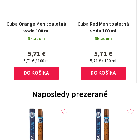
Cuba Orange Men toaletná
Cuba Red Men toaletná
voda 100 ml
voda 100 ml
Skladom
Skladom
5,71 €
5,71 €
Jednotková
Jednotková
5,71 € / 100 ml
5,71 € / 100 ml
cena:
cena:
DO KOŠÍKA
DO KOŠÍKA
Naposledy prezerané