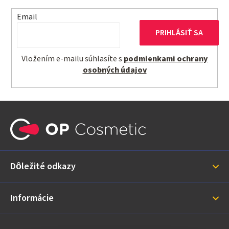
Email
PRIHLÁSIŤ SA
Vložením e-mailu súhlasíte s
podmienkami ochrany
osobných údajov
Z
á
p
ä
Dôležité odkazy
t
i
Informácie
e