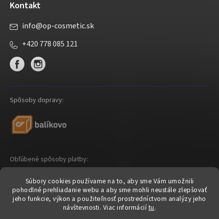
Kontakt
info
@
op-cosmetic.sk
+420 778 085 121
Spôsoby dopravy:
Obľúbené spôsoby platby:
Súbory cookies používame na to, aby sme Vám umožnili
pohodlné prehliadanie webu a aby sme mohli neustále zlepšovať
jeho funkcie, výkon a použiteľnosť prostredníctvom analýzy jeho
návštevnosti.
Viac informácií
tu
.
Shoptet
|
mime digital