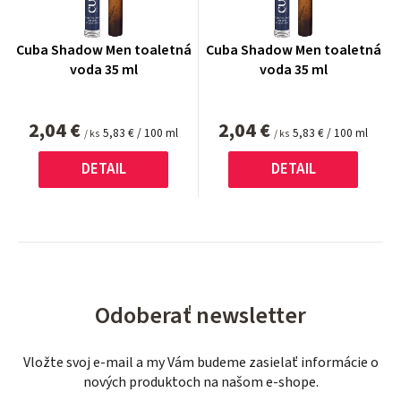
Cuba Shadow Men toaletná
Cuba Shadow Men toaletná
voda 35 ml
voda 35 ml
2,04 €
2,04 €
Jednotková
Jednotková
5,83 € / 100 ml
5,83 € / 100 ml
/ ks
/ ks
cena:
cena:
DETAIL
DETAIL
Odoberať newsletter
Vložte svoj e-mail a my Vám budeme zasielať informácie o
nových produktoch na našom e-shope.