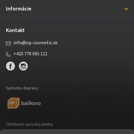
i
Informácie
e
Kontakt
info
@
op-cosmetic.sk
+420 778 085 121
Spôsoby dopravy:
Obľúbené spôsoby platby: