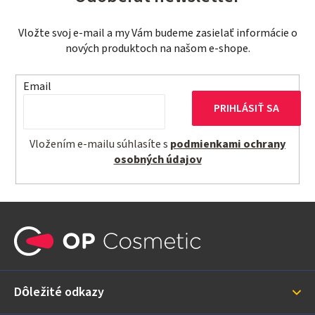
c
i
Vložte svoj e-mail a my Vám budeme zasielať informácie o
e
nových produktoch na našom e-shope.
p
r
Email
v
PRIHLÁSIŤ SA
k
y
Vložením e-mailu súhlasíte s
podmienkami ochrany
v
osobných údajov
ý
p
i
Z
s
á
u
p
ä
Dôležité odkazy
t