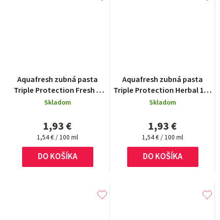
Aquafresh zubná pasta
Aquafresh zubná pasta
Triple Protection Fresh &
Triple Protection Herbal 125
Minty tuba 125 ml
ml
Skladom
Skladom
1,93 €
1,93 €
Jednotková
Jednotková
1,54 € / 100 ml
1,54 € / 100 ml
cena:
cena:
DO KOŠÍKA
DO KOŠÍKA