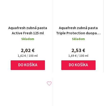
Priemerné
Aquafresh zubná pasta
Aquafresh zubná pasta
hodnotenie
Active Fresh 125 ml
Triple Protection duopack
produktu
2x75 ml
Skladom
Skladom
je
5,0
2,02 €
2,53 €
z
Jednotková
Jednotková
5
1,62 € / 100 ml
1,69 € / 100 ml
cena:
cena:
hviezdičiek.
DO KOŠÍKA
DO KOŠÍKA