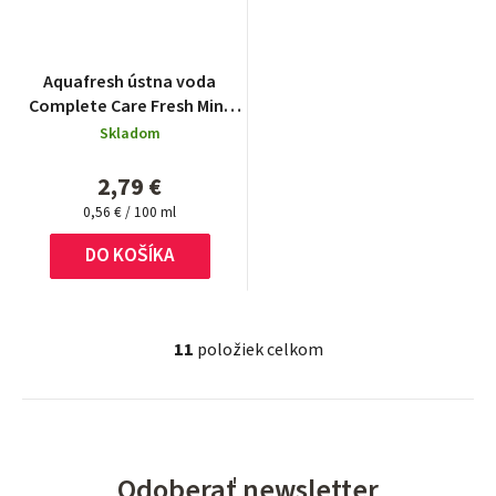
Aquafresh ústna voda
Complete Care Fresh Mint
500 ml
Skladom
2,79 €
Jednotková
0,56 € / 100 ml
cena:
DO KOŠÍKA
11
položiek celkom
O
v
l
á
d
Odoberať newsletter
a