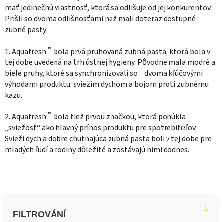
mať jedinečnú vlastnosť, ktorá sa odlišuje od jej konkurentov.
Prišli so dvoma odlišnosťami než mali doteraz dostupné
zubné pasty:
®
1. Aquafresh
bola prvá pruhovaná zubná pasta, ktorá bola v
tej dobe uvedená na trh ústnej hygieny. Pôvodne mala modré a
biele pruhy, ktoré sa synchronizovali so dvoma kľúčovými
výhodami produktu: sviežim dychom a bojom proti zubnému
kazu.
®
2. Aquafresh
bola tiež prvou značkou, ktorá ponúkla
„sviežosť“ ako hlavný prínos produktu pre spotrebiteľov.
Svieži dych a dobre chutnajúca zubná pasta boli v tej dobe pre
mladých ľudí a rodiny dôležité a zostávajú nimi dodnes.