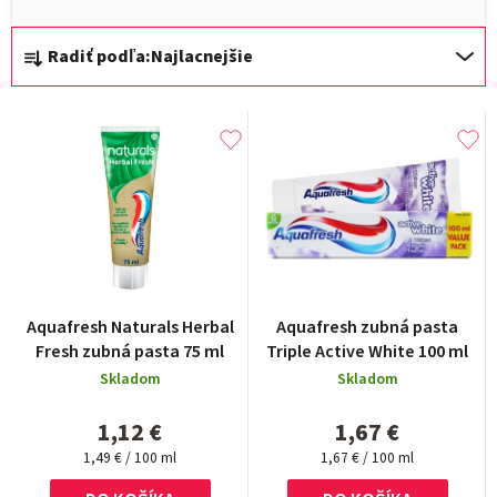
R
Radiť podľa:
Najlacnejšie
a
d
V
e
ý
n
p
i
i
e
s
p
p
r
r
Aquafresh Naturals Herbal
Aquafresh zubná pasta
o
Fresh zubná pasta 75 ml
Triple Active White 100 ml
o
d
Skladom
Skladom
d
u
1,12 €
1,67 €
u
k
Jednotková
Jednotková
1,49 € / 100 ml
1,67 € / 100 ml
k
cena:
cena:
t