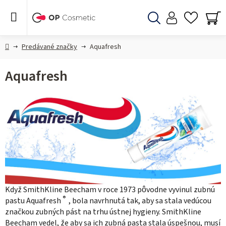
Prejsť
na
obsah
Hľadať
NÁ
KO
Domov
Predávané značky
Aquafresh
Aquafresh
Když SmithKline Beecham v roce 1973 pôvodne vyvinul zubnú
®
pastu Aquafresh
, bola navrhnutá tak, aby sa stala vedúcou
značkou zubných pást na trhu ústnej hygieny. SmithKline
Beecham vedel, že aby sa ich zubná pasta stala úspešnou, musí