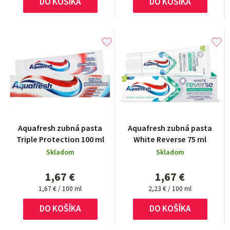
t
DO KOŠÍKA
DO KOŠÍKA
o
o
v
v
Aquafresh zubná pasta
Aquafresh zubná pasta
Triple Protection 100 ml
White Reverse 75 ml
Skladom
Skladom
1,67 €
1,67 €
Jednotková
Jednotková
1,67 € / 100 ml
2,23 € / 100 ml
cena:
cena:
DO KOŠÍKA
DO KOŠÍKA