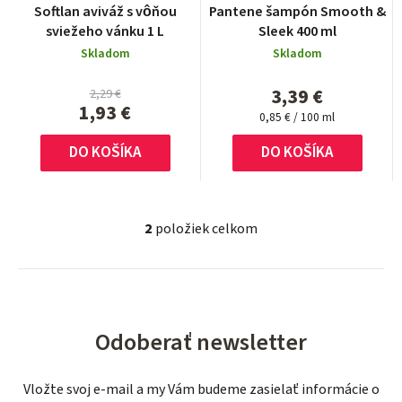
r
r
Softlan aviváž s vôňou
Pantene šampón Smooth &
o
sviežeho vánku 1 L
Sleek 400 ml
o
d
Skladom
Skladom
d
u
3,39 €
u
2,29 €
1,93 €
k
Jednotková
0,85 € / 100 ml
k
cena:
t
t
DO KOŠÍKA
DO KOŠÍKA
o
o
v
v
2
položiek celkom
O
v
l
á
d
Odoberať newsletter
a
c
i
Vložte svoj e-mail a my Vám budeme zasielať informácie o