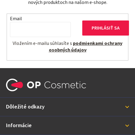
e
nových produktoch na našom e-shope.
p
r
Email
v
PRIHLÁSIŤ SA
k
y
Vložením e-mailu súhlasíte s
podmienkami ochrany
v
osobných údajov
ý
p
i
Z
s
á
u
p
ä
Dôležité odkazy
t
i
Informácie
e