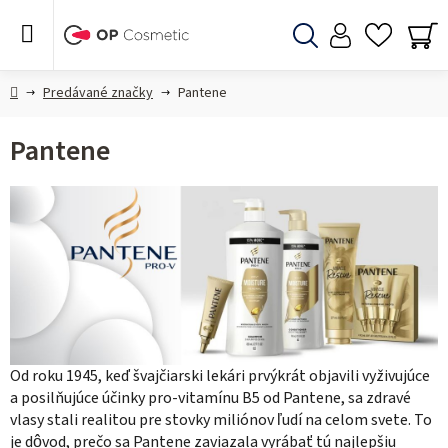
Prejsť
na
obsah
Hľadať
NÁ
KO
Domov
Predávané značky
Pantene
Pantene
Od roku 1945, keď švajčiarski lekári prvýkrát objavili vyživujúce
a posilňujúce účinky pro-vitamínu B5 od Pantene, sa zdravé
vlasy stali realitou pre stovky miliónov ľudí na celom svete. To
je dôvod, prečo sa Pantene zaviazala vyrábať tú najlepšiu