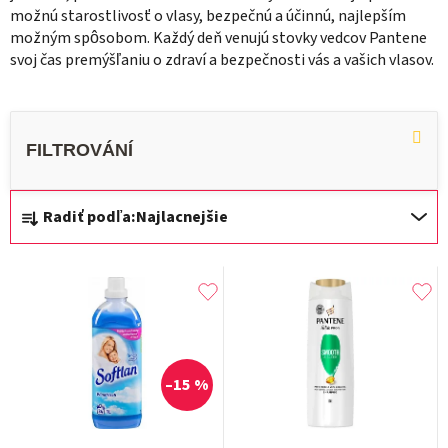
možnú starostlivosť o vlasy, bezpečnú a účinnú, najlepším
možným spôsobom. Každý deň venujú stovky vedcov Pantene
svoj čas premýšľaniu o zdraví a bezpečnosti vás a vašich vlasov.
R
Radiť podľa:
Najlacnejšie
a
d
V
e
ý
n
p
i
i
e
–15 %
s
p
p