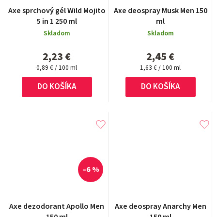
Axe sprchový gél Wild Mojito
Axe deospray Musk Men 150
5 in 1 250 ml
ml
Skladom
Skladom
2,23 €
2,45 €
Jednotková
Jednotková
0,89 € / 100 ml
1,63 € / 100 ml
cena:
cena:
DO KOŠÍKA
DO KOŠÍKA
–6 %
Axe dezodorant Apollo Men
Axe deospray Anarchy Men
150 ml
150 ml