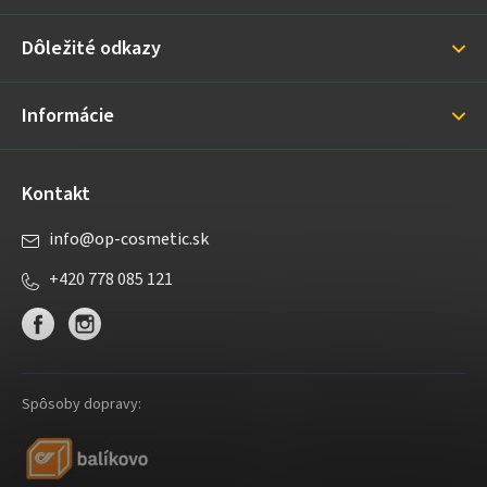
ä
Dôležité odkazy
t
i
Informácie
e
Kontakt
info
@
op-cosmetic.sk
+420 778 085 121
Spôsoby dopravy: