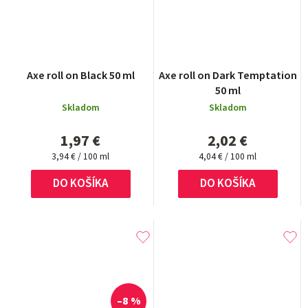
Axe roll on Black 50 ml
Axe roll on Dark Temptation
50 ml
Skladom
Skladom
1,97 €
2,02 €
Jednotková
Jednotková
3,94 € / 100 ml
4,04 € / 100 ml
cena:
cena:
DO KOŠÍKA
DO KOŠÍKA
–8 %