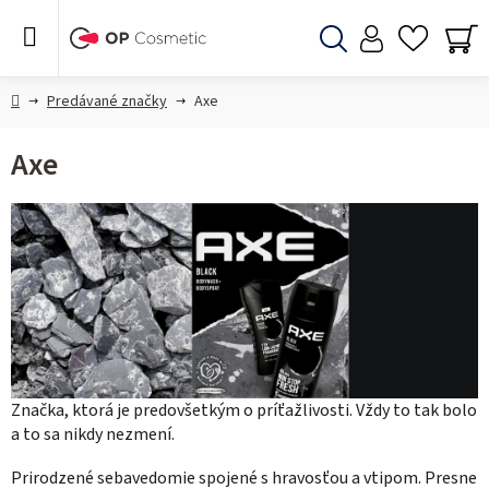
Prejsť
na
obsah
Hľadať
NÁ
KO
Domov
Predávané značky
Axe
Axe
Značka, ktorá je predovšetkým o príťažlivosti. Vždy to tak bolo
a to sa nikdy nezmení.
Prirodzené sebavedomie spojené s hravosťou a vtipom. Presne