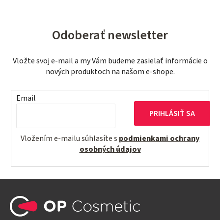
c
v
i
a
e
n
Odoberať newsletter
p
i
r
e
Vložte svoj e-mail a my Vám budeme zasielať informácie o
v
nových produktoch na našom e-shope.
k
y
Email
v
ý
PRIHLÁSIŤ SA
p
i
Vložením e-mailu súhlasíte s
podmienkami ochrany
s
osobných údajov
u
Z
á
p