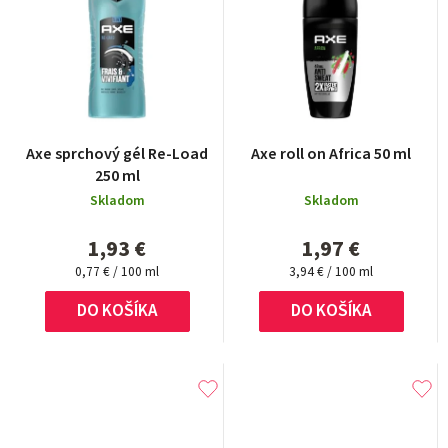
Axe sprchový gél Re-Load
Axe roll on Africa 50 ml
250 ml
Skladom
Skladom
1,93 €
1,97 €
Jednotková
Jednotková
0,77 € / 100 ml
3,94 € / 100 ml
cena:
cena:
DO KOŠÍKA
DO KOŠÍKA