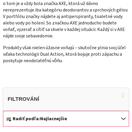
o tom je a vždy bola značka AXE, ktorá už dávno
nereprezentuje iba kategóriu deodorantov a sprchových gélov.
V portfóliu značky nájdete aj antiperspiranty, toaletné vody
alebo vody po holení. So značkou AXE jednoducho budete
voňať, vyzerať a cítiť sa skvele v každej situácii. Každý si v AXE
nájde svoje sebavedomie.
Produkty však nielen úžasne voňajú – skutočne plnia svoj účel
vďaka technológii Dual Action, ktorá bojuje proti zápachu a
poskytuje neodolateľnú vôňu.
R
Radiť podľa:
Najlacnejšie
a