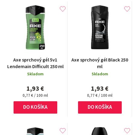
d
V
e
ý
n
p
i
i
e
s
p
p
r
r
Axe sprchový gél 5v1
Axe sprchový gél Black 250
o
Lendemain Difficult 250 ml
ml
o
d
Skladom
Skladom
d
u
1,93 €
1,93 €
u
k
Jednotková
Jednotková
0,77 € / 100 ml
0,77 € / 100 ml
k
cena:
cena:
t
t
DO KOŠÍKA
DO KOŠÍKA
o
o
v
v