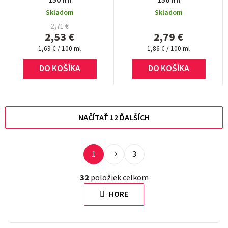
Skladom
Skladom
2,71 €
2,53 €
2,79 €
Jednotková
Jednotková
1,69 € / 100 ml
1,86 € / 100 ml
cena:
cena:
DO KOŠÍKA
DO KOŠÍKA
NAČÍTAŤ 12 ĎALŠÍCH
S
1
3
O
t
v
r
32
položiek celkom
l
á
HORE
á
n
d
k
a
o