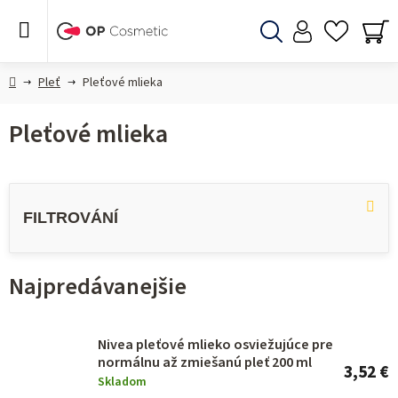
Prejsť
na
obsah
Hľadať
NÁ
KO
Domov
Pleť
Pleťové mlieka
Pleťové mlieka
V
ý
p
i
Najpredávanejšie
s
p
r
Nivea pleťové mlieko osviežujúce pre
normálnu až zmiešanú pleť 200 ml
o
3,52 €
Skladom