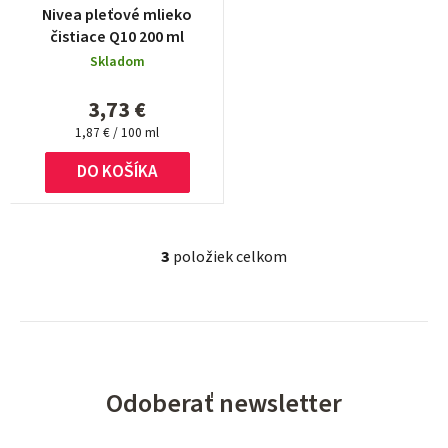
Nivea pleťové mlieko
čistiace Q10 200 ml
Skladom
3,73 €
Jednotková
1,87 € / 100 ml
cena:
DO KOŠÍKA
3
položiek celkom
O
v
l
á
d
a
Odoberať newsletter
c
i