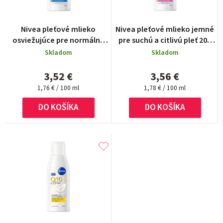
p
r
Nivea pleťové mlieko
Nivea pleťové mlieko jemné
o
osviežujúce pre normálnu
pre suchú a citlivú pleť 200
až zmiešanú pleť 200 ml
ml
d
Skladom
Skladom
u
3,52 €
3,56 €
k
Jednotková
Jednotková
1,76 € / 100 ml
1,78 € / 100 ml
cena:
cena:
t
DO KOŠÍKA
DO KOŠÍKA
o
v