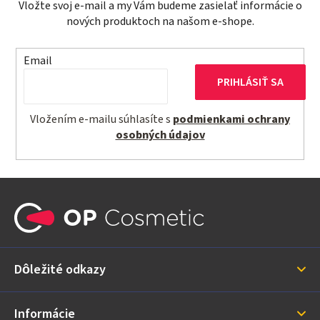
Vložte svoj e-mail a my Vám budeme zasielať informácie o
e
nových produktoch na našom e-shope.
p
r
v
Email
k
PRIHLÁSIŤ SA
y
v
Vložením e-mailu súhlasíte s
podmienkami ochrany
ý
osobných údajov
p
i
s
Z
u
á
p
ä
Dôležité odkazy
t
i
Informácie