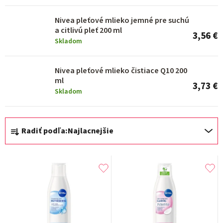
d
u
Nivea pleťové mlieko jemné pre suchú
k
a citlivú pleť 200 ml
3,56 €
Skladom
t
o
Nivea pleťové mlieko čistiace Q10 200
v
ml
3,73 €
Skladom
R
Radiť podľa:
Najlacnejšie
a
d
e
n
i
e