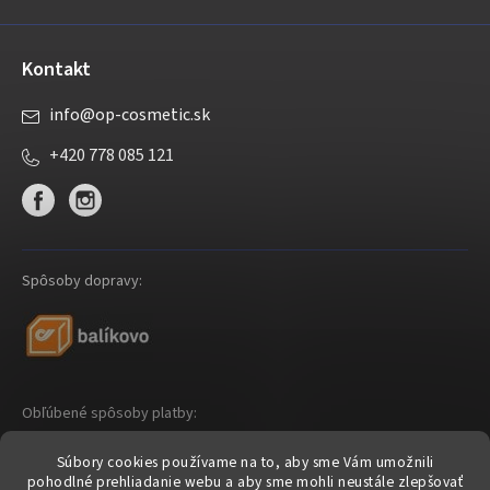
e
Kontakt
info
@
op-cosmetic.sk
+420 778 085 121
Spôsoby dopravy:
Obľúbené spôsoby platby:
Súbory cookies používame na to, aby sme Vám umožnili
pohodlné prehliadanie webu a aby sme mohli neustále zlepšovať