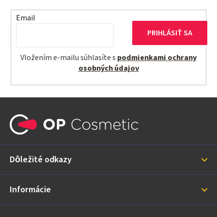
Email
PRIHLÁSIŤ SA
Vložením e-mailu súhlasíte s
podmienkami ochrany
osobných údajov
Z
á
p
ä
Dôležité odkazy
t
i
Informácie
e