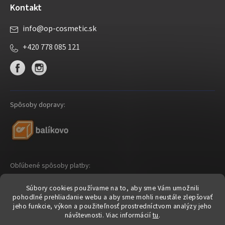
Kontakt
info
@
op-cosmetic.sk
+420 778 085 121
Spôsoby dopravy:
Obľúbené spôsoby platby:
Súbory cookies používame na to, aby sme Vám umožnili
pohodlné prehliadanie webu a aby sme mohli neustále zlepšovať
jeho funkcie, výkon a použiteľnosť prostredníctvom analýzy jeho
návštevnosti.
Viac informácií
tu
.
Shoptet
|
mime digital