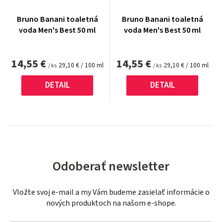
Bruno Banani toaletná
Bruno Banani toaletná
voda Men's Best 50 ml
voda Men's Best 50 ml
14,55 €
14,55 €
Jednotková
Jednotková
29,10 € / 100 ml
29,10 € / 100 ml
/ ks
/ ks
cena:
cena:
DETAIL
DETAIL
Odoberať newsletter
Vložte svoj e-mail a my Vám budeme zasielať informácie o
nových produktoch na našom e-shope.