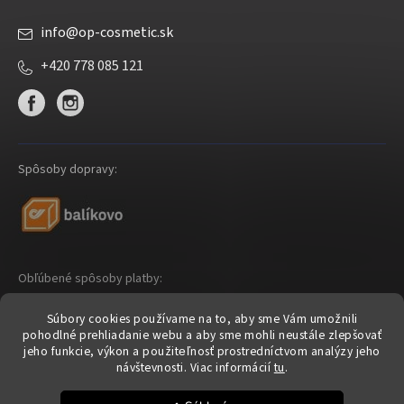
info
@
op-cosmetic.sk
+420 778 085 121
Spôsoby dopravy:
Obľúbené spôsoby platby:
Súbory cookies používame na to, aby sme Vám umožnili
pohodlné prehliadanie webu a aby sme mohli neustále zlepšovať
jeho funkcie, výkon a použiteľnosť prostredníctvom analýzy jeho
návštevnosti.
Viac informácií
tu
.
Shoptet
|
mime digital