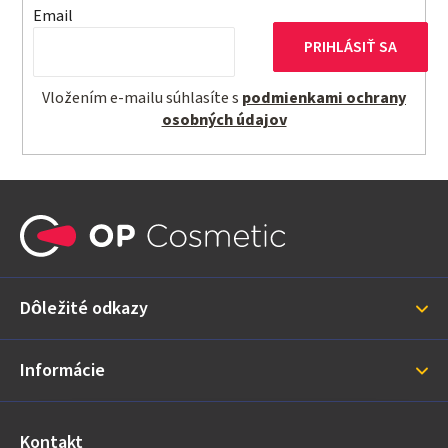
Email
PRIHLÁSIŤ SA
Vložením e-mailu súhlasíte s
podmienkami ochrany
osobných údajov
Z
á
p
ä
Dôležité odkazy
t
i
Informácie
e
Kontakt