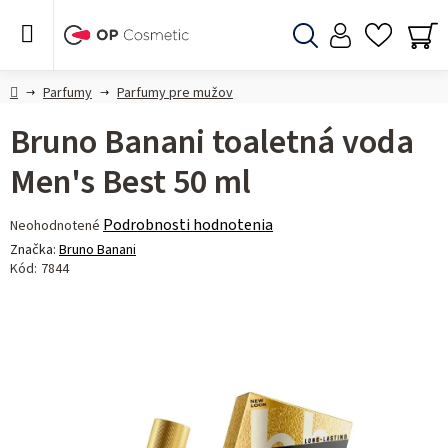
Prejsť
na
obsah
Hľadať
NÁ
KO
Domov
Parfumy
Parfumy pre mužov
Bruno Banani toaletná voda
Men's Best 50 ml
Priemerné
Podrobnosti hodnotenia
Neohodnotené
hodnotenie
Značka:
Bruno Banani
produktu
Kód:
7844
je
0,0
z 5
hviezdičiek.