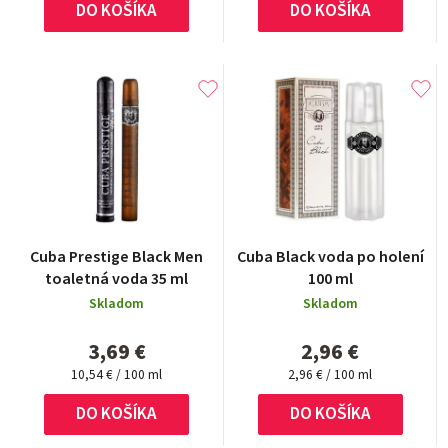
DO KOŠÍKA
DO KOŠÍKA
Cuba Prestige Black Men
Cuba Black voda po holení
toaletná voda 35 ml
100 ml
Skladom
Skladom
3,69 €
2,96 €
Jednotková
Jednotková
10,54 € / 100 ml
2,96 € / 100 ml
cena:
cena:
DO KOŠÍKA
DO KOŠÍKA