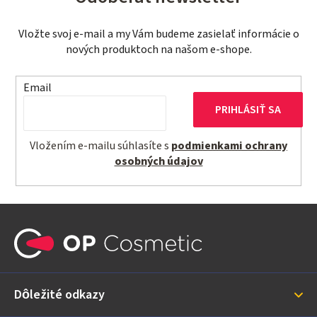
Vložte svoj e-mail a my Vám budeme zasielať informácie o
nových produktoch na našom e-shope.
Email
PRIHLÁSIŤ SA
Vložením e-mailu súhlasíte s
podmienkami ochrany
osobných údajov
Z
á
p
ä
Dôležité odkazy
t