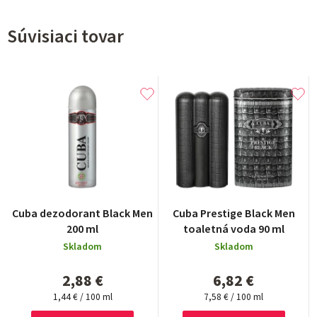
Súvisiaci tovar
Cuba dezodorant Black Men
Cuba Prestige Black Men
200 ml
toaletná voda 90 ml
Skladom
Skladom
2,88 €
6,82 €
Jednotková
Jednotková
1,44 € / 100 ml
7,58 € / 100 ml
cena:
cena: