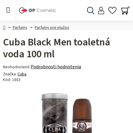
Prejsť
na
obsah
Hľadať
NÁ
KO
Domov
Parfumy
Parfumy pre mužov
Cuba Black Men toaletná
voda 100 ml
Priemerné
Podrobnosti hodnotenia
Neohodnotené
hodnotenie
Značka:
Cuba
produktu
Kód:
1883
je
0,0
z 5
hviezdičiek.