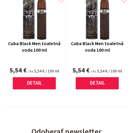
Cuba Black Men toaletná
Cuba Black Men toaletná
voda 100 ml
voda 100 ml
5,54 €
5,54 €
Jednotková
Jednotková
5,54 € / 100 ml
5,54 € / 100 ml
/ ks
/ ks
cena:
cena:
DETAIL
DETAIL
Odoberať newsletter