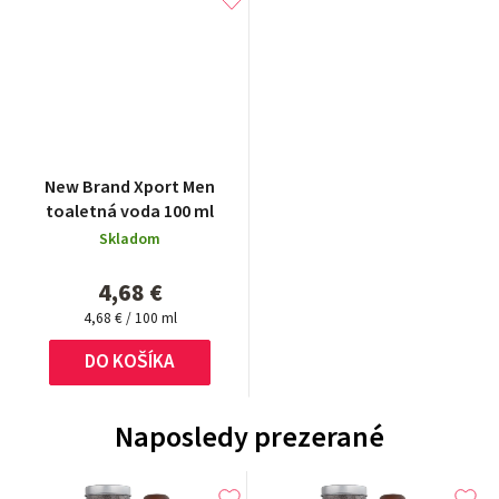
New Brand Xport Men
toaletná voda 100 ml
Skladom
4,68 €
Jednotková
4,68 € / 100 ml
cena:
DO KOŠÍKA
Naposledy prezerané