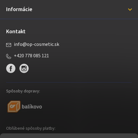
i
Informácie
e
Kontakt
info
@
op-cosmetic.sk
+420 778 085 121
Spôsoby dopravy:
Obľúbené spôsoby platby: