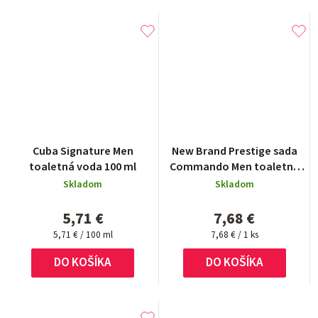
Cuba Signature Men
New Brand Prestige sada
toaletná voda 100 ml
Commando Men toaletná
voda 100 ml + 15 ml +
Skladom
Skladom
shower gel 130 ml + after
shave 130 ml
5,71 €
7,68 €
Jednotková
Jednotková
5,71 € / 100 ml
7,68 € / 1 ks
cena:
cena:
DO KOŠÍKA
DO KOŠÍKA