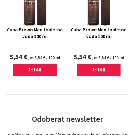
Cuba Brown Men toaletná
Cuba Brown Men toaletná
voda 100 ml
voda 100 ml
5,54 €
5,54 €
Jednotková
Jednotková
5,54 € / 100 ml
5,54 € / 100 ml
/ ks
/ ks
cena:
cena:
DETAIL
DETAIL
Odoberať newsletter