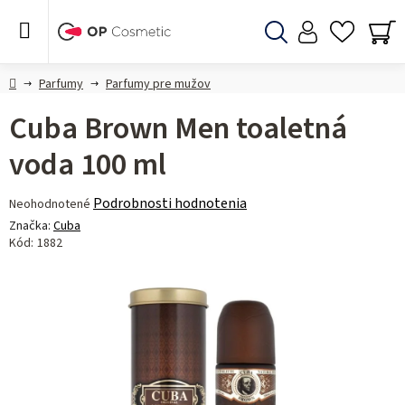
Prejsť
na
obsah
Hľadať
NÁ
KO
Domov
Parfumy
Parfumy pre mužov
Cuba Brown Men toaletná
voda 100 ml
Priemerné
Podrobnosti hodnotenia
Neohodnotené
hodnotenie
Značka:
Cuba
produktu
Kód:
1882
je
0,0
z 5
hviezdičiek.