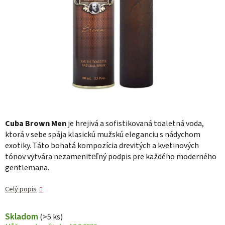
Cuba Brown Men
je hrejivá a sofistikovaná toaletná voda,
ktorá v sebe spája klasickú mužskú eleganciu s nádychom
exotiky. Táto bohatá kompozícia drevitých a kvetinových
tónov vytvára nezameniteľný podpis pre každého moderného
gentlemana.
Celý popis
Skladom
(>5 ks)