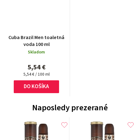
Cuba Brazil Men toaletná
voda 100 ml
Skladom
5,54 €
Jednotková
5,54 € / 100 ml
cena:
DO KOŠÍKA
Naposledy prezerané