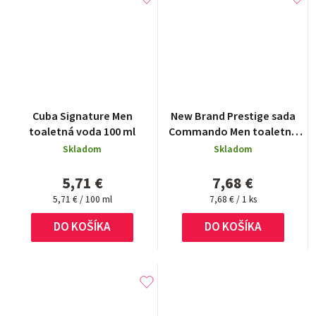
Cuba Signature Men
New Brand Prestige sada
toaletná voda 100 ml
Commando Men toaletná
voda 100 ml + 15 ml +
Skladom
Skladom
shower gel 130 ml + after
shave 130 ml
5,71 €
7,68 €
Jednotková
Jednotková
5,71 € / 100 ml
7,68 € / 1 ks
cena:
cena:
DO KOŠÍKA
DO KOŠÍKA