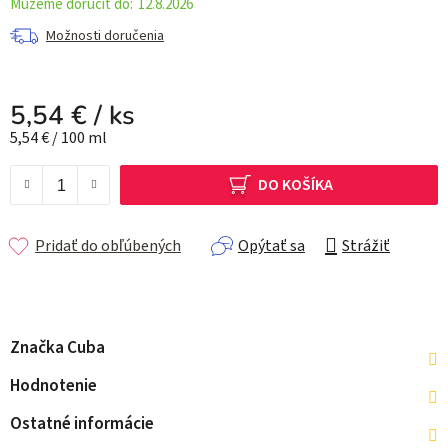
12.8.2026
Možnosti doručenia
5,54 €
/ ks
Jednotková cena:
5,54 € / 100 ml
DO KOŠÍKA
Pridať do obľúbených
Opýtať sa
Strážiť
Značka
Cuba
Hodnotenie
Ostatné informácie