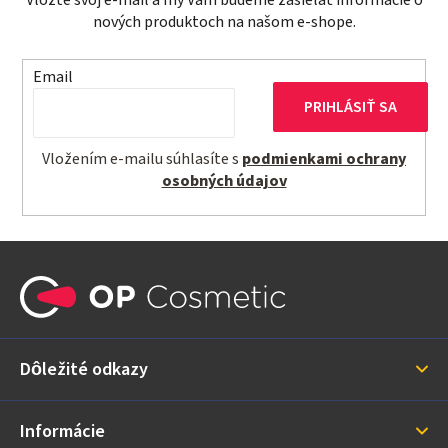
Vložte svoj e-mail a my Vám budeme zasielať informácie o
nových produktoch na našom e-shope.
Email
PRIHLÁSIŤ SA
Vložením e-mailu súhlasíte s
podmienkami ochrany
osobných údajov
Z
á
p
ä
Dôležité odkazy
t
i
Informácie
e