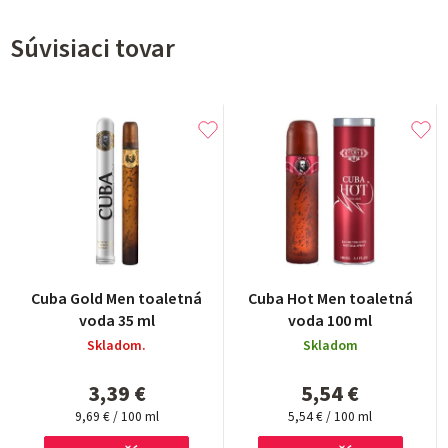
Súvisiaci tovar
Cuba Gold Men toaletná
Cuba Hot Men toaletná
voda 35 ml
voda 100 ml
Skladom.
Skladom
3,39 €
5,54 €
Jednotková
Jednotková
9,69 € / 100 ml
5,54 € / 100 ml
cena:
cena: