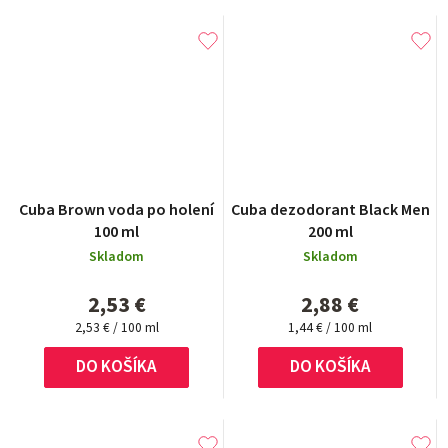
Cuba Brown voda po holení
Cuba dezodorant Black Men
100 ml
200 ml
Skladom
Skladom
2,53 €
2,88 €
Jednotková
Jednotková
2,53 € / 100 ml
1,44 € / 100 ml
cena:
cena:
DO KOŠÍKA
DO KOŠÍKA