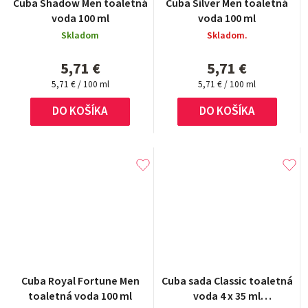
Cuba Shadow Men toaletná
Cuba Silver Men toaletná
voda 100 ml
voda 100 ml
Skladom
Skladom.
5,71 €
5,71 €
Jednotková
Jednotková
5,71 € / 100 ml
5,71 € / 100 ml
cena:
cena:
DO KOŠÍKA
DO KOŠÍKA
Cuba Royal Fortune Men
Cuba sada Classic toaletná
toaletná voda 100 ml
voda 4 x 35 ml