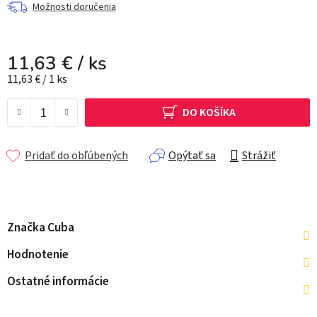
Možnosti doručenia
11,63 €
/ ks
Jednotková cena:
11,63 € / 1 ks
DO KOŠÍKA
Pridať do obľúbených
Opýtať sa
Strážiť
Značka
Cuba
Hodnotenie
Ostatné informácie