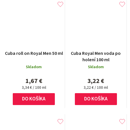
Cuba roll on Royal Men 50 ml
Cuba Royal Men voda po
holení 100 ml
Skladom
Skladom
1,67 €
3,22 €
Jednotková
Jednotková
3,34 € / 100 ml
3,22 € / 100 ml
cena:
cena:
DO KOŠÍKA
DO KOŠÍKA