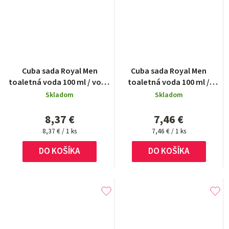
Cuba sada Royal Men
Cuba sada Royal Men
toaletná voda 100 ml / voda
toaletná voda 100 ml /
po holení 100 ml / prívesok
toaletná voda 35 ml / A/S
Skladom
Skladom
100 ml / S/G 200 ml
8,37 €
7,46 €
Jednotková
Jednotková
8,37 € / 1 ks
7,46 € / 1 ks
cena:
cena:
DO KOŠÍKA
DO KOŠÍKA