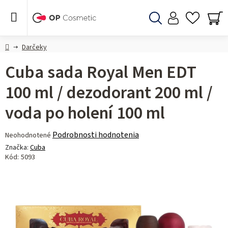
Prejsť
na
obsah
Hľadať
NÁ
KO
Domov
Darčeky
Cuba sada Royal Men EDT
100 ml / dezodorant 200 ml /
voda po holení 100 ml
Priemerné
Podrobnosti hodnotenia
Neohodnotené
hodnotenie
Značka:
Cuba
produktu
Kód:
5093
je
0,0
z 5
hviezdičiek.