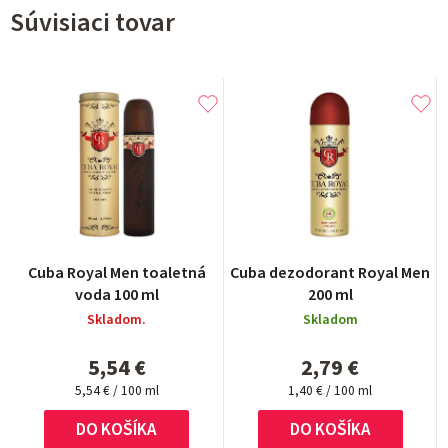
Súvisiaci tovar
Cuba Royal Men toaletná
Cuba dezodorant Royal Men
voda 100 ml
200 ml
Skladom.
Skladom
5,54 €
2,79 €
Jednotková
Jednotková
5,54 € / 100 ml
1,40 € / 100 ml
cena:
cena:
DO KOŠÍKA
DO KOŠÍKA