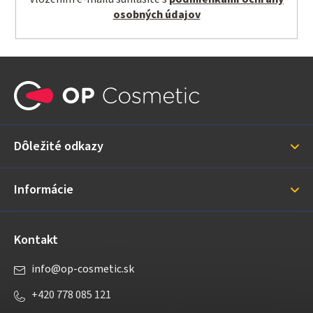
osobných údajov
Z
á
p
ä
Dôležité odkazy
t
i
Informácie
e
Kontakt
info
@
op-cosmetic.sk
+420 778 085 121