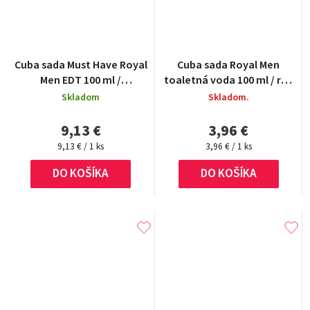
Cuba sada Must Have Royal
Cuba sada Royal Men
Men EDT 100 ml /
toaletná voda 100 ml / roll
dezodorant 200 ml / as. 100
on 50 ml
Skladom
Skladom.
ml / EDT 35 ml / sprchový gél
200 ml
9,13 €
3,96 €
Jednotková
Jednotková
9,13 € / 1 ks
3,96 € / 1 ks
cena:
cena:
DO KOŠÍKA
DO KOŠÍKA