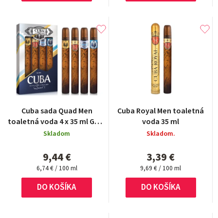
Cuba sada Quad Men
Cuba Royal Men toaletná
toaletná voda 4 x 35 ml Gold
voda 35 ml
/ Royal / Winner / Shadow
Skladom
Skladom.
9,44 €
3,39 €
Jednotková
Jednotková
6,74 € / 100 ml
9,69 € / 100 ml
cena:
cena:
DO KOŠÍKA
DO KOŠÍKA