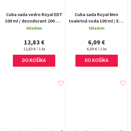
Cuba sada vedro Royal EDT
Cuba sada Royal Men
100 ml / dezodorant 200 ml /
toaletná voda 100 ml / EDT
as. 100 ml / EDT 35 ml
35 ml
Skladom
Skladom
12,83 €
6,09 €
Jednotková
Jednotková
12,83 € / 1 ks
6,09 € / 1 ks
cena:
cena:
DO KOŠÍKA
DO KOŠÍKA