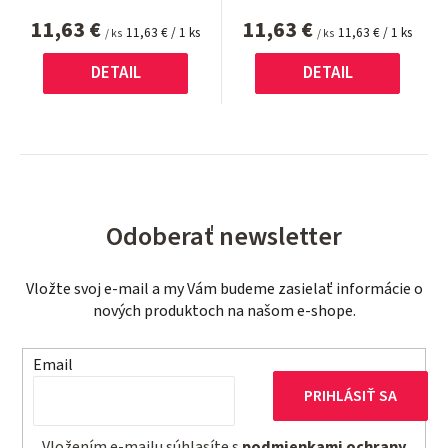
11,63 €
11,63 €
Jednotková
Jednotková
11,63 € / 1 ks
11,63 € / 1 ks
/ ks
/ ks
cena:
cena:
DETAIL
DETAIL
Odoberať newsletter
Vložte svoj e-mail a my Vám budeme zasielať informácie o
nových produktoch na našom e-shope.
Email
PRIHLÁSIŤ SA
Vložením e-mailu súhlasíte s
podmienkami ochrany