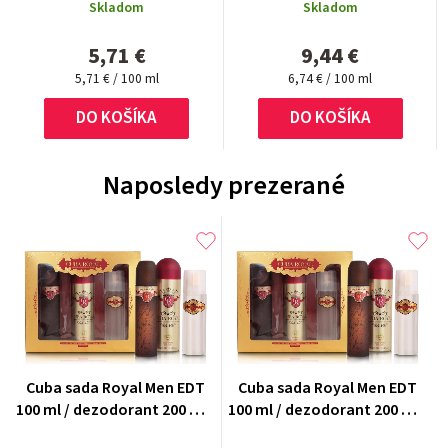
Gold/Blue/Red/Orange
Skladom
Skladom
5,71 €
9,44 €
Jednotková
Jednotková
5,71 € / 100 ml
6,74 € / 100 ml
cena:
cena:
DO KOŠÍKA
DO KOŠÍKA
Naposledy prezerané
Cuba sada Royal Men EDT
Cuba sada Royal Men EDT
100 ml / dezodorant 200 ml /
100 ml / dezodorant 200 ml /
voda po holení 100 ml
voda po holení 100 ml