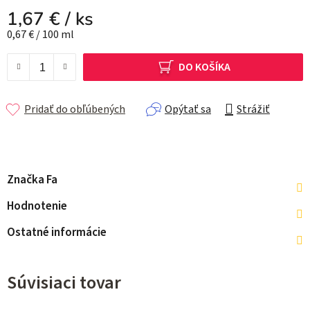
1,67 €
/ ks
Jednotková cena:
0,67 € / 100 ml
DO KOŠÍKA
Pridať do obľúbených
Opýtať sa
Strážiť
Značka
Fa
Hodnotenie
Ostatné informácie
Súvisiaci tovar