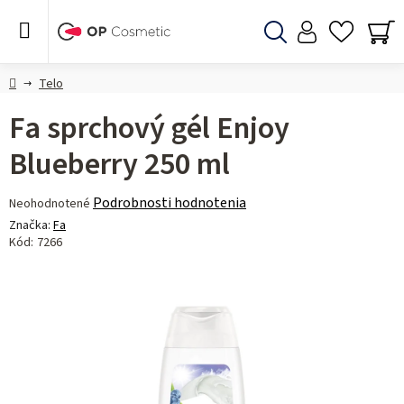
Prejsť
na
obsah
Hľadať
NÁ
KO
Domov
Telo
Fa sprchový gél Enjoy
Blueberry 250 ml
Priemerné
Podrobnosti hodnotenia
Neohodnotené
hodnotenie
Značka:
Fa
produktu
Kód:
7266
je
0,0
z 5
hviezdičiek.