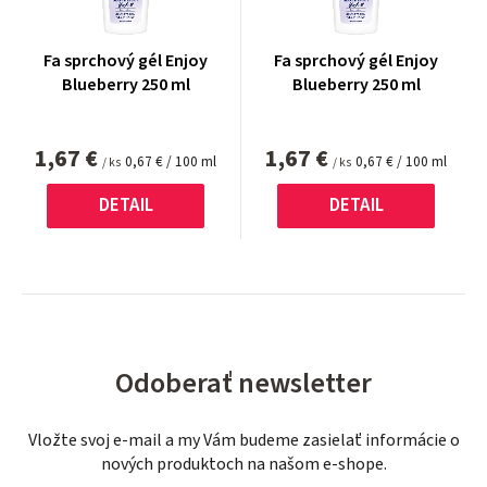
Fa sprchový gél Enjoy
Fa sprchový gél Enjoy
Blueberry 250 ml
Blueberry 250 ml
1,67 €
1,67 €
Jednotková
Jednotková
0,67 € / 100 ml
0,67 € / 100 ml
/ ks
/ ks
cena:
cena:
DETAIL
DETAIL
Odoberať newsletter
Vložte svoj e-mail a my Vám budeme zasielať informácie o
nových produktoch na našom e-shope.