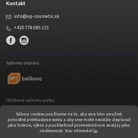
Kontakt
info
@
op-cosmetic.sk
+420 778 085 121
Spôsoby dopravy:
Obľúbené spôsoby platby:
Súbory cookies používame na to, aby sme Vám umožnili
pohodlné prehliadanie webu a aby sme mohli neustále zlepšovať
jeho funkcie, výkon a použiteľnosť prostredníctvom analýzy jeho
návštevnosti.
Viac informácií
tu
.
Shoptet
|
mime digital