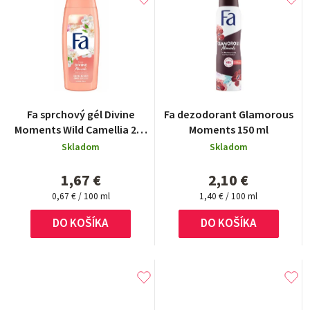
Fa sprchový gél Divine
Fa dezodorant Glamorous
Moments Wild Camellia 250
Moments 150 ml
ml
Skladom
Skladom
1,67 €
2,10 €
Jednotková
Jednotková
0,67 € / 100 ml
1,40 € / 100 ml
cena:
cena:
DO KOŠÍKA
DO KOŠÍKA