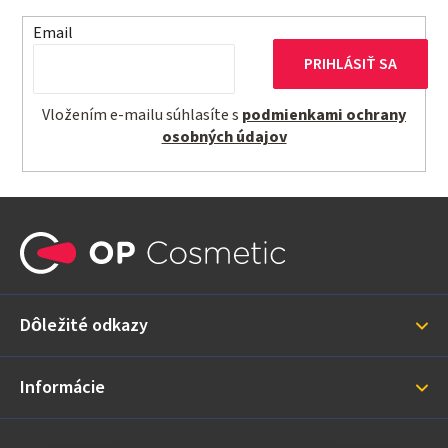
Email
PRIHLÁSIŤ SA
Vložením e-mailu súhlasíte s
podmienkami ochrany
osobných údajov
Z
á
p
ä
Dôležité odkazy
t
i
Informácie
e