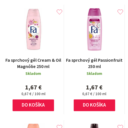
Fa sprchový gél Cream & Oil
Fa sprchový gél Passionfruit
Magnólie 250 ml
250 ml
Skladom
Skladom
1,67 €
1,67 €
Jednotková
Jednotková
0,67 € / 100 ml
0,67 € / 100 ml
cena:
cena:
DO KOŠÍKA
DO KOŠÍKA