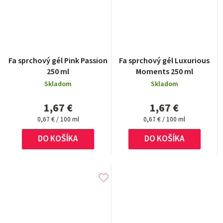
Fa sprchový gél Pink Passion
Fa sprchový gél Luxurious
250 ml
Moments 250 ml
Skladom
Skladom
1,67 €
1,67 €
Jednotková
Jednotková
0,67 € / 100 ml
0,67 € / 100 ml
cena:
cena:
DO KOŠÍKA
DO KOŠÍKA