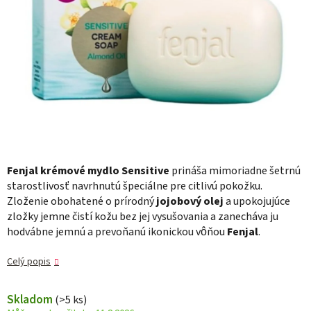
Fenjal krémové mydlo Sensitive
prináša mimoriadne šetrnú
starostlivosť navrhnutú špeciálne pre citlivú pokožku.
Zloženie obohatené o prírodný
jojobový olej
a upokojujúce
zložky jemne čistí kožu bez jej vysušovania a zanecháva ju
hodvábne jemnú a prevoňanú ikonickou vôňou
Fenjal
.
Celý popis
Skladom
(>5 ks)