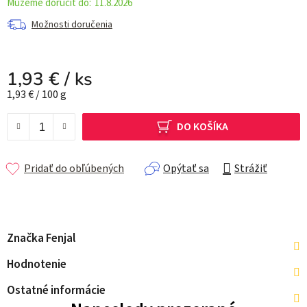
11.8.2026
Možnosti doručenia
1,93 €
/ ks
Jednotková cena:
1,93 € / 100 g
DO KOŠÍKA
Pridať do obľúbených
Opýtať sa
Strážiť
Značka
Fenjal
Hodnotenie
Ostatné informácie