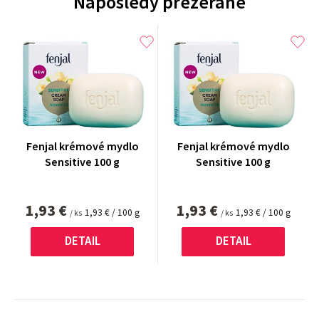
Naposledy prezerané
Fenjal krémové mydlo
Fenjal krémové mydlo
Sensitive 100 g
Sensitive 100 g
1,93 €
1,93 €
Jednotková
Jednotková
1,93 € / 100 g
1,93 € / 100 g
/ ks
/ ks
cena:
cena:
DETAIL
DETAIL