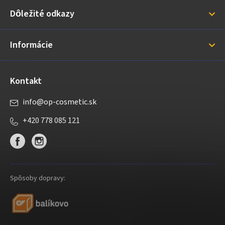
ä
Dôležité odkazy
t
i
Informácie
e
Kontakt
info
@
op-cosmetic.sk
+420 778 085 121
Spôsoby dopravy: