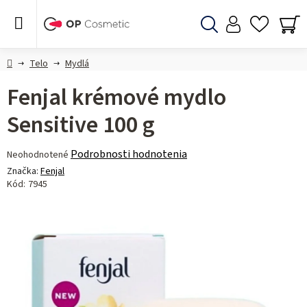
Prejsť
na
obsah
Hľadať
NÁ
KO
Domov
Telo
Mydlá
Fenjal krémové mydlo
Sensitive 100 g
Priemerné
Podrobnosti hodnotenia
Neohodnotené
hodnotenie
Značka:
Fenjal
produktu
Kód:
7945
je
0,0
z 5
hviezdičiek.