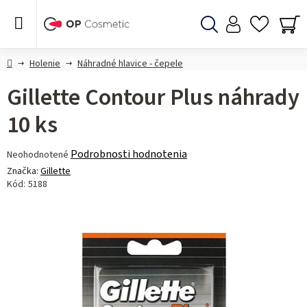
Prejsť
na
obsah
Hľadať
NÁ
KO
Domov
Holenie
Náhradné hlavice - čepele
Gillette Contour Plus náhrady
10 ks
Priemerné
Podrobnosti hodnotenia
Neohodnotené
hodnotenie
Značka:
Gillette
produktu
Kód:
5188
je
0,0
z 5
hviezdičiek.