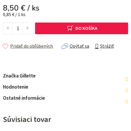
8,50 €
/ ks
Jednotková cena:
0,85 € / 1 ks
DO KOŠÍKA
Pridať do obľúbených
Opýtať sa
Strážiť
Značka
Gillette
Hodnotenie
Ostatné informácie
Súvisiaci tovar