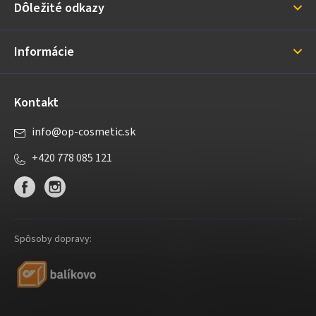
Dôležité odkazy
t
i
Informácie
e
Kontakt
info
@
op-cosmetic.sk
+420 778 085 121
Spôsoby dopravy: