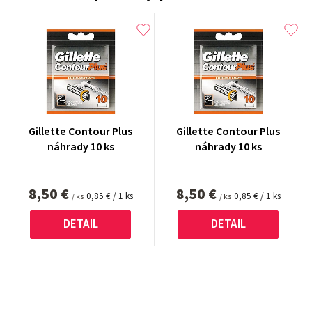
Gillette Contour Plus
Gillette Contour Plus
náhrady 10 ks
náhrady 10 ks
8,50 €
8,50 €
Jednotková
Jednotková
0,85 € / 1 ks
0,85 € / 1 ks
/ ks
/ ks
cena:
cena:
DETAIL
DETAIL