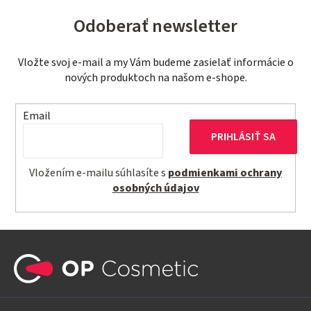
Odoberať newsletter
Vložte svoj e-mail a my Vám budeme zasielať informácie o
nových produktoch na našom e-shope.
Email
PRIHLÁSIŤ SA
Vložením e-mailu súhlasíte s
podmienkami ochrany
osobných údajov
Z
á
p
ä