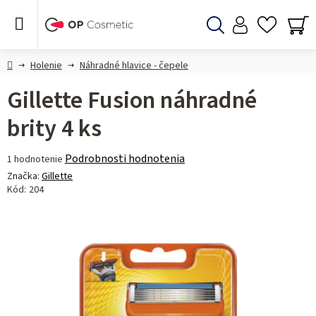
Prejsť
na
obsah
Hľadať
NÁ
KO
Domov
Holenie
Náhradné hlavice - čepele
Gillette Fusion náhradné
brity 4 ks
Priemerné
Podrobnosti hodnotenia
1 hodnotenie
hodnotenie
Značka:
Gillette
produktu
Kód:
204
je
4,0
z 5
hviezdičiek.