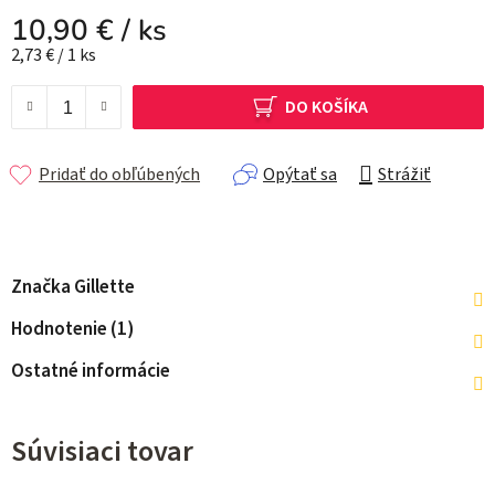
10,90 €
/ ks
Jednotková cena:
2,73 € / 1 ks
DO KOŠÍKA
Pridať do obľúbených
Opýtať sa
Strážiť
Značka
Gillette
Hodnotenie (1)
Ostatné informácie
Súvisiaci tovar