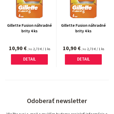
Gillette Fusion náhradné
Gillette Fusion náhradné
brity 4 ks
brity 4 ks
10,90 €
10,90 €
Jednotková
Jednotková
2,73 € / 1 ks
2,73 € / 1 ks
/ ks
/ ks
cena:
cena:
DETAIL
DETAIL
Odoberať newsletter