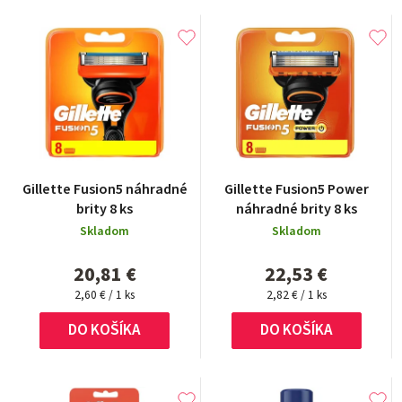
Gillette Fusion5 náhradné
Gillette Fusion5 Power
brity 8 ks
náhradné brity 8 ks
Skladom
Skladom
20,81 €
22,53 €
Jednotková
Jednotková
2,60 € / 1 ks
2,82 € / 1 ks
cena:
cena:
DO KOŠÍKA
DO KOŠÍKA