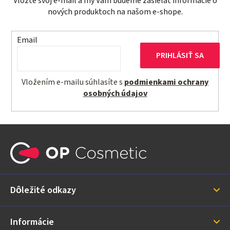
Vložte svoj e-mail a my Vám budeme zasielať informácie o
nových produktoch na našom e-shope.
Email
PRIHLÁSIŤ SA
Vložením e-mailu súhlasíte s
podmienkami ochrany
osobných údajov
Z
á
p
ä
Dôležité odkazy
t
i
Informácie
e