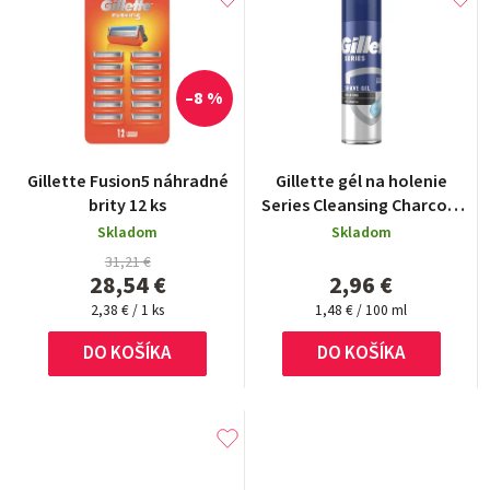
–8 %
Priemerné
Gillette Fusion5 náhradné
Gillette gél na holenie
hodnotenie
brity 12 ks
Series Cleansing Charcoal
produktu
200 ml
Skladom
Skladom
je
5,0
31,21 €
28,54 €
2,96 €
z
Jednotková
5
Jednotková
2,38 € / 1 ks
1,48 € / 100 ml
cena:
cena:
hviezdičiek.
DO KOŠÍKA
DO KOŠÍKA