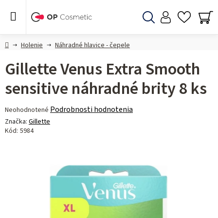
Prejsť
na
obsah
Hľadať
NÁ
KO
Domov
Holenie
Náhradné hlavice - čepele
Gillette Venus Extra Smooth
sensitive náhradné brity 8 ks
Priemerné
Podrobnosti hodnotenia
Neohodnotené
hodnotenie
Značka:
Gillette
produktu
Kód:
5984
je
0,0
z 5
hviezdičiek.