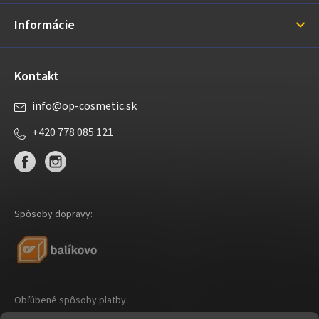
i
Informácie
e
Kontakt
info
@
op-cosmetic.sk
+420 778 085 121
Spôsoby dopravy:
Obľúbené spôsoby platby: