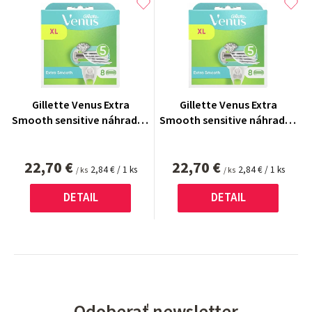
Gillette Venus Extra
Gillette Venus Extra
Smooth sensitive náhradné
Smooth sensitive náhradné
brity 8 ks
brity 8 ks
22,70 €
22,70 €
Jednotková
Jednotková
2,84 € / 1 ks
2,84 € / 1 ks
/ ks
/ ks
cena:
cena:
DETAIL
DETAIL
Odoberať newsletter