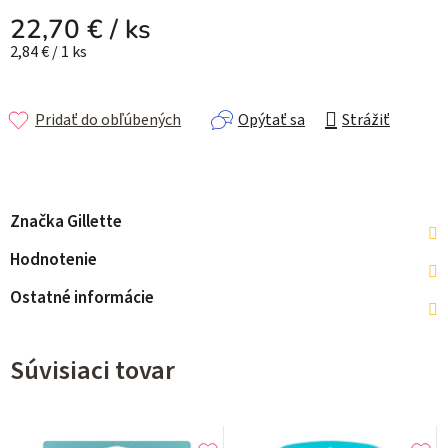
22,70 €
/ ks
Jednotková cena:
2,84 € / 1 ks
Pridať do obľúbených
Opýtať sa
Strážiť
Značka
Gillette
Hodnotenie
Ostatné informácie
Súvisiaci tovar