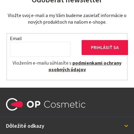
Vložte svoj e-mail a my Vám budeme zasielať informácie o
nových produktoch na našom e-shope.
Email
PRIHLÁSIŤ SA
Vložením e-mailu súhlasíte s
podmienkami ochrany
osobných údajov
Z
á
p
ä
Dôležité odkazy
t