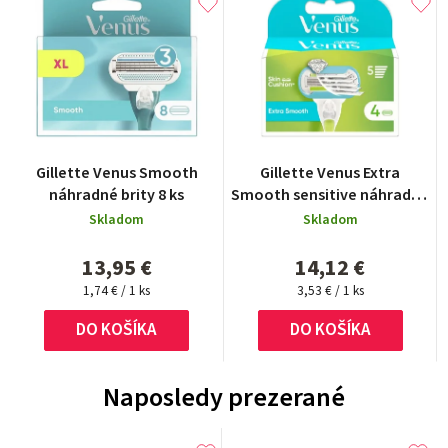
Priemerné
Gillette Venus Smooth
Gillette Venus Extra
hodnotenie
náhradné brity 8 ks
Smooth sensitive náhradné
produktu
brity 4 ks
Skladom
Skladom
je
1,0
13,95 €
14,12 €
z
Jednotková
Jednotková
5
1,74 € / 1 ks
3,53 € / 1 ks
cena:
cena:
hviezdičiek.
DO KOŠÍKA
DO KOŠÍKA
Naposledy prezerané