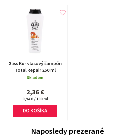
Gliss Kur vlasový šampón
Total Repair 250 ml
Skladom
2,36 €
Jednotková
0,94 € / 100 ml
cena:
DO KOŠÍKA
Naposledy prezerané