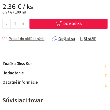
2,36 €
/ ks
Jednotková cena:
0,94 € / 100 ml
DO KOŠÍKA
Pridať do obľúbených
Opýtať sa
Strážiť
Značka
Gliss Kur
Hodnotenie
Ostatné informácie
Súvisiaci tovar