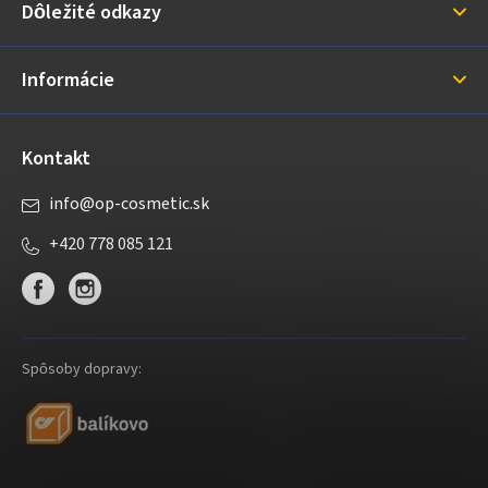
Dôležité odkazy
t
i
Informácie
e
Kontakt
info
@
op-cosmetic.sk
+420 778 085 121
Spôsoby dopravy: