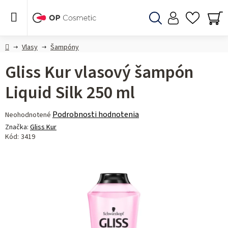
Prejsť
na
obsah
Hľadať
NÁ
KO
Domov
Vlasy
Šampóny
Gliss Kur vlasový šampón
Liquid Silk 250 ml
Priemerné
Podrobnosti hodnotenia
Neohodnotené
hodnotenie
Značka:
Gliss Kur
produktu
Kód:
3419
je
0,0
z 5
hviezdičiek.