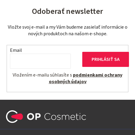
Odoberať newsletter
Vložte svoj e-mail a my Vám budeme zasielať informácie o
nových produktoch na našom e-shope.
Email
PRIHLÁSIŤ SA
Vložením e-mailu súhlasíte s
podmienkami ochrany
osobných údajov
Z
á
p
ä