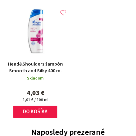
Head&Shoulders šampón
Smooth and Silky 400 ml
Skladom
4,03 €
Jednotková
1,01 € / 100 ml
cena:
DO KOŠÍKA
Naposledy prezerané