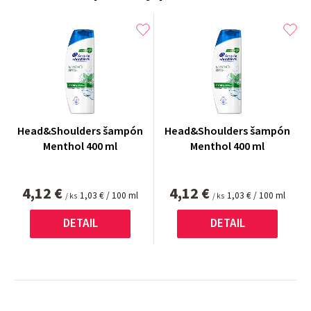
Head&Shoulders šampón
Head&Shoulders šampón
Menthol 400 ml
Menthol 400 ml
4,12 €
4,12 €
Jednotková
Jednotková
1,03 € / 100 ml
1,03 € / 100 ml
/ ks
/ ks
cena:
cena:
DETAIL
DETAIL