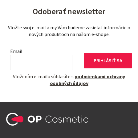
Odoberať newsletter
Vložte svoj e-mail a my Vám budeme zasielať informácie o
nových produktoch na našom e-shope.
Email
PRIHLÁSIŤ SA
Vložením e-mailu súhlasíte s
podmienkami ochrany
osobných údajov
Z
á
p
ä