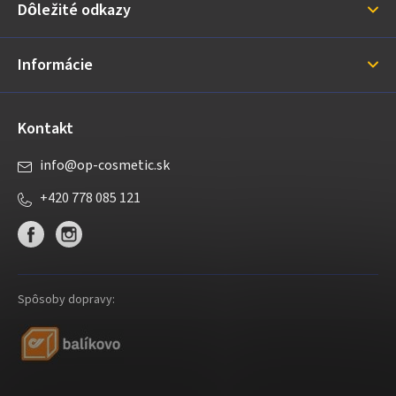
Dôležité odkazy
t
i
Informácie
e
Kontakt
info
@
op-cosmetic.sk
+420 778 085 121
Spôsoby dopravy: