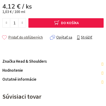
4,12 €
/ ks
Jednotková cena:
1,03 € / 100 ml
DO KOŠÍKA
Pridať do obľúbených
Opýtať sa
Strážiť
Značka
Head & Shoulders
Hodnotenie
Ostatné informácie
Súvisiaci tovar