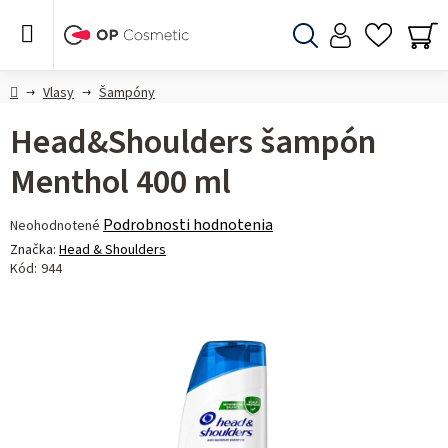
Prejsť
na
obsah
Hľadať
NÁ
KO
Domov
Vlasy
Šampóny
Head&Shoulders šampón
Menthol 400 ml
Priemerné
Podrobnosti hodnotenia
Neohodnotené
hodnotenie
Značka:
Head & Shoulders
produktu
Kód:
944
je
0,0
z 5
hviezdičiek.