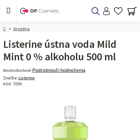
Prejsť
na
obsah
Hľadať
NÁ
KO
Domov
Drogéria
Listerine ústna voda Mild
Mint 0 % alkoholu 500 ml
Priemerné
Podrobnosti hodnotenia
Neohodnotené
hodnotenie
Značka:
Listerine
produktu
Kód:
7099
je
0,0
z 5
hviezdičiek.