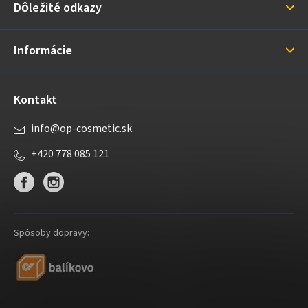
Dôležité odkazy
t
i
Informácie
e
Kontakt
info
@
op-cosmetic.sk
+420 778 085 121
Spôsoby dopravy: