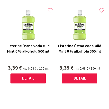
Listerine ústna voda Mild
Listerine ústna voda Mild
Mint 0 % alkoholu 500 ml
Mint 0 % alkoholu 500 ml
3,39 €
3,39 €
Jednotková
Jednotková
0,68 € / 100 ml
0,68 € / 100 ml
/ ks
/ ks
cena:
cena:
DETAIL
DETAIL