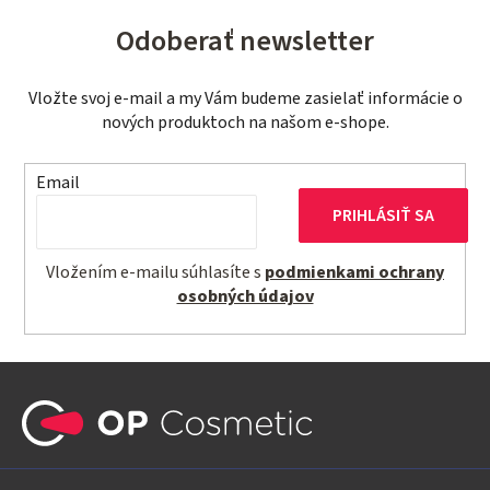
Odoberať newsletter
Vložte svoj e-mail a my Vám budeme zasielať informácie o
nových produktoch na našom e-shope.
Email
PRIHLÁSIŤ SA
Vložením e-mailu súhlasíte s
podmienkami ochrany
osobných údajov
Z
á
p
ä