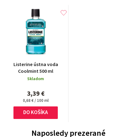
Listerine ústna voda
Coolmint 500 ml
Skladom
3,39 €
Jednotková
0,68 € / 100 ml
cena:
DO KOŠÍKA
Naposledy prezerané