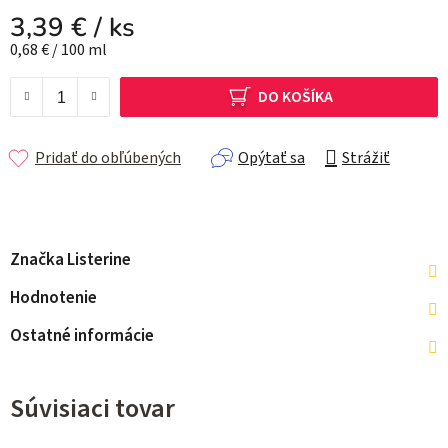
3,39 €
/ ks
Jednotková cena:
0,68 € / 100 ml
DO KOŠÍKA
Pridať do obľúbených
Opýtať sa
Strážiť
Značka
Listerine
Hodnotenie
Ostatné informácie
Súvisiaci tovar