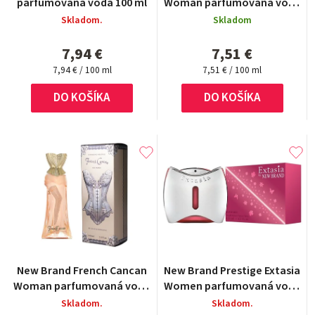
parfumovaná voda 100 ml
Woman parfumovaná voda
produktu
100 ml
Skladom.
Skladom
je
5,0
7,94 €
7,51 €
z
Jednotková
5
Jednotková
7,94 € / 100 ml
7,51 € / 100 ml
cena:
cena:
hviezdičiek.
DO KOŠÍKA
DO KOŠÍKA
New Brand French Cancan
New Brand Prestige Extasia
Woman parfumovaná voda
Women parfumovaná voda
100 ml
100 ml
Skladom.
Skladom.