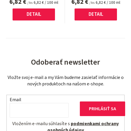
6,82 €
6,82 €
Jednotková
Jednotková
6,82 € / 100 ml
6,82 € / 100 ml
/ ks
/ ks
cena:
cena:
DETAIL
DETAIL
Odoberať newsletter
Vložte svoj e-mail a my Vám budeme zasielať informácie o
nových produktoch na našom e-shope.
Email
PRIHLÁSIŤ SA
Vložením e-mailu súhlasíte s
podmienkami ochrany
osobných údajov