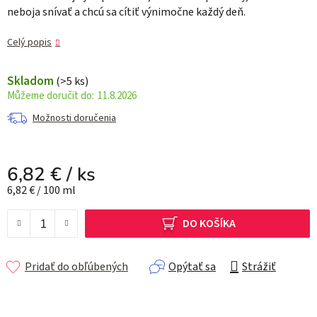
neboja snívať a chcú sa cítiť výnimočne každý deň.
Celý popis
Skladom
(>5 ks)
11.8.2026
Možnosti doručenia
6,82 €
/ ks
Jednotková cena:
6,82 € / 100 ml
DO KOŠÍKA
Pridať do obľúbených
Opýtať sa
Strážiť