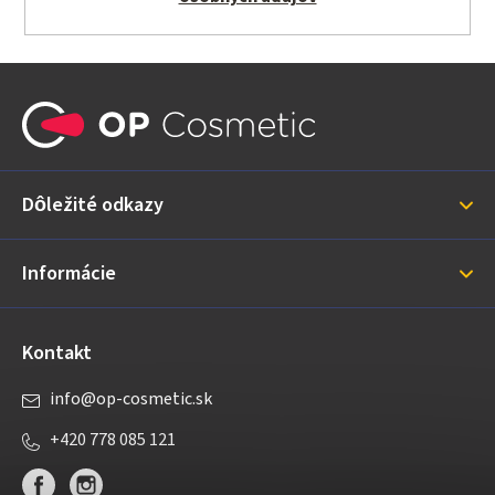
Z
á
p
ä
Dôležité odkazy
t
i
Informácie
e
Kontakt
info
@
op-cosmetic.sk
+420 778 085 121