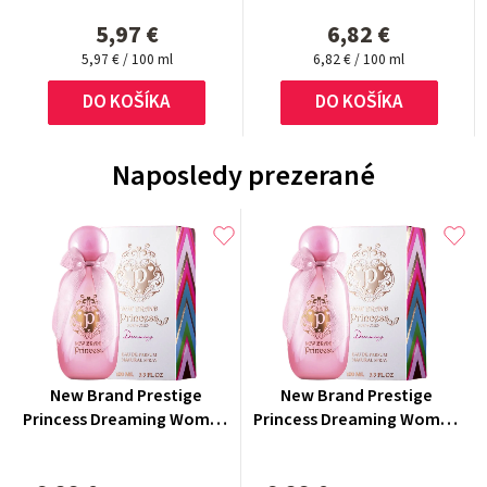
5,97 €
6,82 €
Jednotková
Jednotková
5,97 € / 100 ml
6,82 € / 100 ml
cena:
cena:
DO KOŠÍKA
DO KOŠÍKA
Naposledy prezerané
New Brand Prestige
New Brand Prestige
Princess Dreaming Woman
Princess Dreaming Woman
parfumovaná voda 100 ml
parfumovaná voda 100 ml