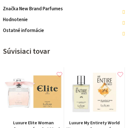
Značka
New Brand Parfumes
Hodnotenie
Ostatné informácie
Súvisiaci tovar
Priemerné
Luxure Elite Woman
Luxure My Entirety World
hodnotenie