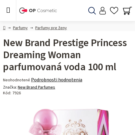
Prejsť
na
obsah
Hľadať
NÁ
KO
Domov
Parfumy
Parfumy pre ženy
New Brand Prestige Princess
Dreaming Woman
parfumovaná voda 100 ml
Priemerné
Podrobnosti hodnotenia
Neohodnotené
hodnotenie
Značka:
New Brand Parfumes
produktu
Kód:
7926
je
0,0
z 5
hviezdičiek.