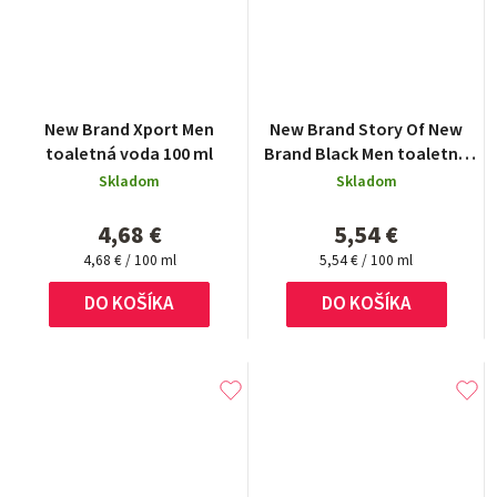
New Brand Xport Men
New Brand Story Of New
toaletná voda 100 ml
Brand Black Men toaletná
voda 100 ml
Skladom
Skladom
4,68 €
5,54 €
Jednotková
Jednotková
4,68 € / 100 ml
5,54 € / 100 ml
cena:
cena:
DO KOŠÍKA
DO KOŠÍKA