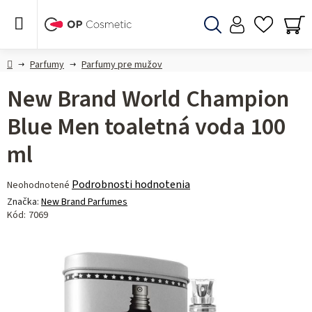
Prejsť
na
obsah
Hľadať
NÁ
KO
Domov
Parfumy
Parfumy pre mužov
New Brand World Champion
Blue Men toaletná voda 100
ml
Priemerné
Podrobnosti hodnotenia
Neohodnotené
hodnotenie
Značka:
New Brand Parfumes
produktu
Kód:
7069
je
0,0
z 5
hviezdičiek.