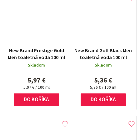
New Brand Prestige Gold
New Brand Golf Black Men
Men toaletná voda 100 ml
toaletná voda 100 ml
Skladom
Skladom
5,97 €
5,36 €
Jednotková
Jednotková
5,97 € / 100 ml
5,36 € / 100 ml
cena:
cena:
DO KOŠÍKA
DO KOŠÍKA