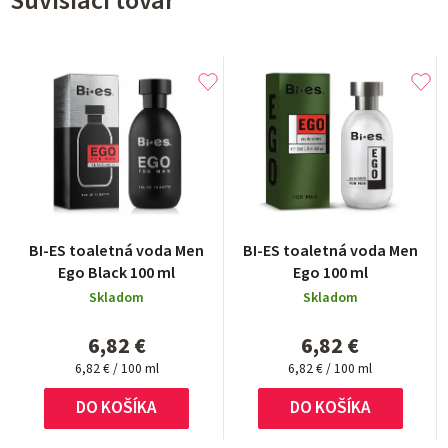
Súvisiaci tovar
BI-ES toaletná voda Men
BI-ES toaletná voda Men
Ego Black 100 ml
Ego 100 ml
Skladom
Skladom
6,82 €
6,82 €
Jednotková
Jednotková
6,82 € / 100 ml
6,82 € / 100 ml
cena:
cena:
DO KOŠÍKA
DO KOŠÍKA