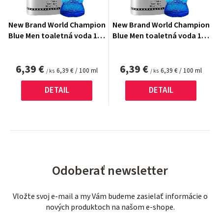
New Brand World Champion
New Brand World Champion
Blue Men toaletná voda 100
Blue Men toaletná voda 100
ml
ml
6,39 €
6,39 €
Jednotková
Jednotková
6,39 € / 100 ml
6,39 € / 100 ml
/ ks
/ ks
cena:
cena:
DETAIL
DETAIL
Odoberať newsletter
Vložte svoj e-mail a my Vám budeme zasielať informácie o
nových produktoch na našom e-shope.