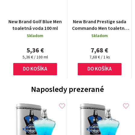
New Brand Golf Blue Men
New Brand Prestige sada
toaletná voda 100 ml
Commando Men toaletná
voda 100 ml + 15 ml +
Skladom
Skladom
shower gel 130 ml + after
shave 130 ml
5,36 €
7,68 €
Jednotková
Jednotková
5,36 € / 100 ml
7,68 € / 1 ks
cena:
cena:
DO KOŠÍKA
DO KOŠÍKA
Naposledy prezerané