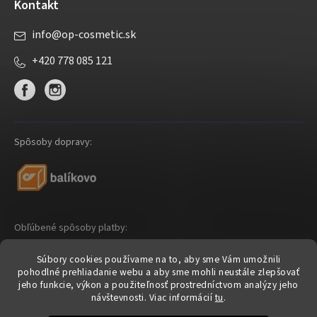
Kontakt
info
@
op-cosmetic.sk
+420 778 085 121
Spôsoby dopravy:
Obľúbené spôsoby platby:
Súbory cookies používame na to, aby sme Vám umožnili
pohodlné prehliadanie webu a aby sme mohli neustále zlepšovať
jeho funkcie, výkon a použiteľnosť prostredníctvom analýzy jeho
návštevnosti.
Viac informácií
tu
.
Shoptet
|
mime digital