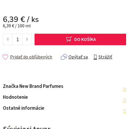
6,39 €
/ ks
Jednotková cena:
6,39 € / 100 ml
DO KOŠÍKA
Pridať do obľúbených
Opýtať sa
Strážiť
Značka
New Brand Parfumes
Hodnotenie
Ostatné informácie