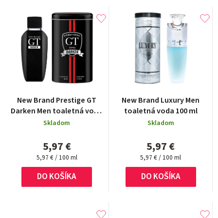
New Brand Prestige GT
New Brand Luxury Men
Darken Men toaletná voda
toaletná voda 100 ml
100 ml
Skladom
Skladom
5,97 €
5,97 €
Jednotková
Jednotková
5,97 € / 100 ml
5,97 € / 100 ml
cena:
cena:
DO KOŠÍKA
DO KOŠÍKA