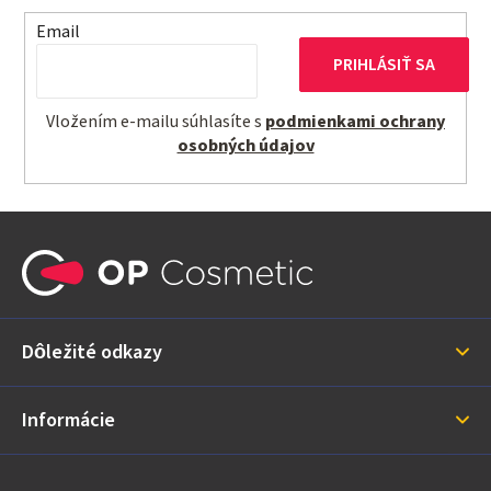
Email
PRIHLÁSIŤ SA
Vložením e-mailu súhlasíte s
podmienkami ochrany
osobných údajov
Z
á
p
ä
Dôležité odkazy
t
i
Informácie
e