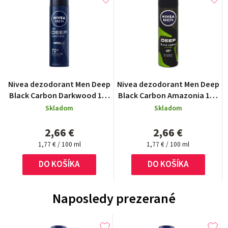
Nivea dezodorant Men Deep
Nivea dezodorant Men Deep
Black Carbon Darkwood 150
Black Carbon Amazonia 150
ml
ml
Skladom
Skladom
2,66 €
2,66 €
Jednotková
Jednotková
1,77 € / 100 ml
1,77 € / 100 ml
cena:
cena:
DO KOŠÍKA
DO KOŠÍKA
Naposledy prezerané