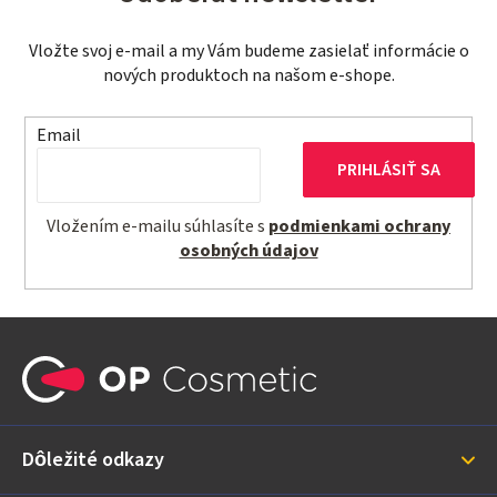
Vložte svoj e-mail a my Vám budeme zasielať informácie o
nových produktoch na našom e-shope.
Email
PRIHLÁSIŤ SA
Vložením e-mailu súhlasíte s
podmienkami ochrany
osobných údajov
Z
á
p
ä
Dôležité odkazy
t