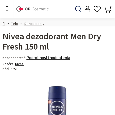
Prejsť
na
obsah
Hľadať
NÁ
KO
Domov
Telo
Dezodoranty
Nivea dezodorant Men Dry
Fresh 150 ml
Priemerné
Podrobnosti hodnotenia
Neohodnotené
hodnotenie
Značka:
Nivea
produktu
Kód:
6251
je
0,0
z 5
hviezdičiek.