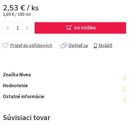
2,53 €
/ ks
Jednotková cena:
1,69 € / 100 ml
DO KOŠÍKA
Pridať do obľúbených
Opýtať sa
Strážiť
Značka
Nivea
Hodnotenie
Ostatné informácie
Súvisiaci tovar