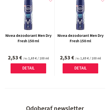
Nivea dezodorant Men Dry
Nivea dezodorant Men Dry
Fresh 150 ml
Fresh 150 ml
2,53 €
2,53 €
Jednotková
Jednotková
1,69 € / 100 ml
1,69 € / 100 ml
/ ks
/ ks
cena:
cena:
DETAIL
DETAIL
Odoberať newsletter