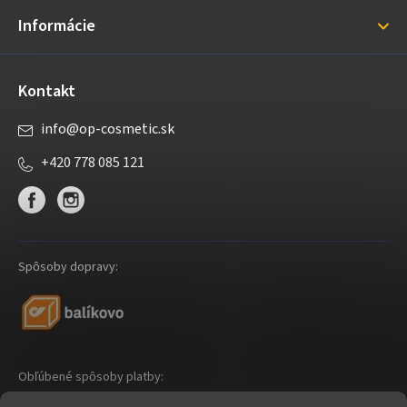
i
Informácie
e
Kontakt
info
@
op-cosmetic.sk
+420 778 085 121
Spôsoby dopravy:
Obľúbené spôsoby platby: