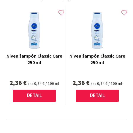
Nivea šampón Classic Care
Nivea šampón Classic Care
250 ml
250 ml
2,36 €
2,36 €
Jednotková
Jednotková
0,94 € / 100 ml
0,94 € / 100 ml
/ ks
/ ks
cena:
cena:
DETAIL
DETAIL