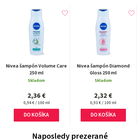
Nivea šampón Volume Care
Nivea šampón Diamond
250 ml
Gloss 250 ml
Skladom
Skladom
2,36 €
2,32 €
Jednotková
Jednotková
0,94 € / 100 ml
0,93 € / 100 ml
cena:
cena:
DO KOŠÍKA
DO KOŠÍKA
Naposledy prezerané