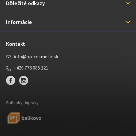
Dôležité odkazy
t
i
Informácie
e
Kontakt
info
@
op-cosmetic.sk
+420 778 085 121
Spôsoby dopravy: