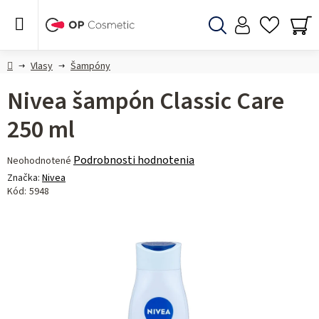
Prejsť
na
obsah
Hľadať
NÁ
KO
Domov
Vlasy
Šampóny
Nivea šampón Classic Care
250 ml
Priemerné
Podrobnosti hodnotenia
Neohodnotené
hodnotenie
Značka:
Nivea
produktu
Kód:
5948
je
0,0
z 5
hviezdičiek.