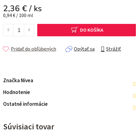
2,36 €
/ ks
Jednotková cena:
0,94 € / 100 ml
DO KOŠÍKA
Pridať do obľúbených
Opýtať sa
Strážiť
Značka
Nivea
Hodnotenie
Ostatné informácie
Súvisiaci tovar