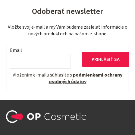
Odoberať newsletter
Vložte svoj e-mail a my Vám budeme zasielať informácie o
nových produktoch na našom e-shope.
Email
PRIHLÁSIŤ SA
Vložením e-mailu súhlasíte s
podmienkami ochrany
osobných údajov
Z
á
p
ä