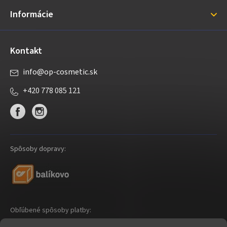
i
Informácie
e
Kontakt
info
@
op-cosmetic.sk
+420 778 085 121
Spôsoby dopravy:
Obľúbené spôsoby platby: