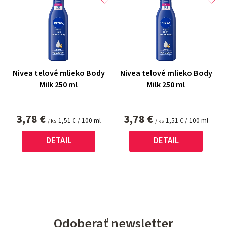
Nivea telové mlieko Body
Nivea telové mlieko Body
Milk 250 ml
Milk 250 ml
3,78 €
3,78 €
Jednotková
Jednotková
1,51 € / 100 ml
1,51 € / 100 ml
/ ks
/ ks
cena:
cena:
DETAIL
DETAIL
Odoberať newsletter