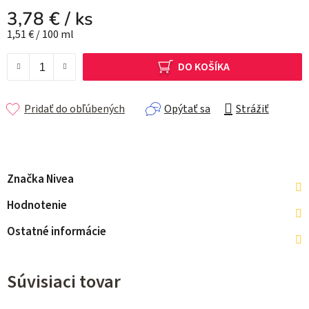
3,78 €
/ ks
Jednotková cena:
1,51 € / 100 ml
DO KOŠÍKA
Pridať do obľúbených
Opýtať sa
Strážiť
Značka
Nivea
Hodnotenie
Ostatné informácie
Súvisiaci tovar