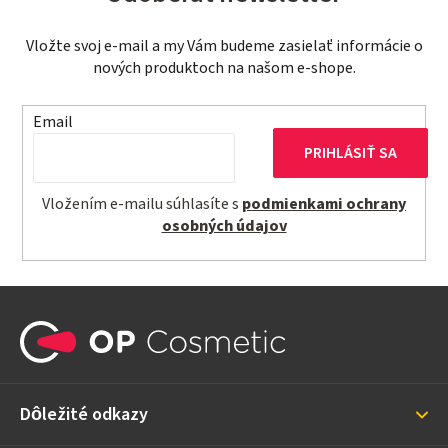
Vložte svoj e-mail a my Vám budeme zasielať informácie o
nových produktoch na našom e-shope.
Email
PRIHLÁSIŤ SA
Vložením e-mailu súhlasíte s
podmienkami ochrany
osobných údajov
Z
á
p
ä
Dôležité odkazy
t