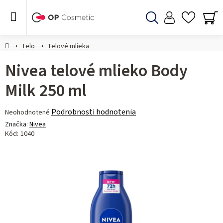
Prejsť
na
obsah
Hľadať
NÁ
KO
Domov
Telo
Telové mlieka
Nivea telové mlieko Body
Milk 250 ml
Priemerné
Podrobnosti hodnotenia
Neohodnotené
hodnotenie
Značka:
Nivea
produktu
Kód:
1040
je
0,0
z 5
hviezdičiek.