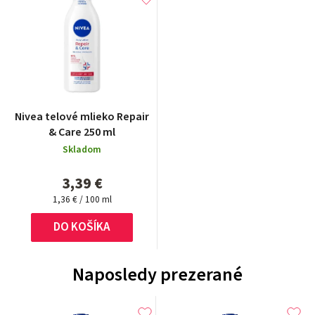
Nivea telové mlieko Repair
& Care 250 ml
Skladom
3,39 €
Jednotková
1,36 € / 100 ml
cena:
DO KOŠÍKA
Naposledy prezerané