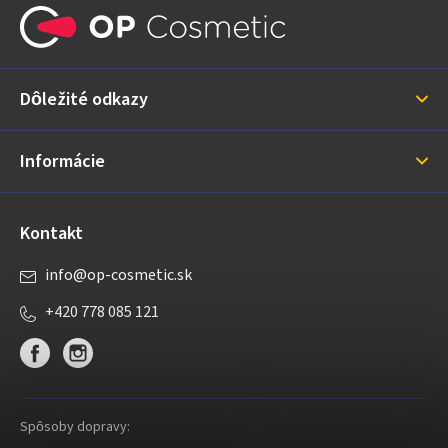
á
p
ä
Dôležité odkazy
t
i
Informácie
e
Kontakt
info
@
op-cosmetic.sk
+420 778 085 121
Spôsoby dopravy: