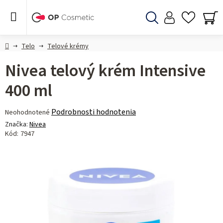
Prejsť
na
obsah
Hľadať
NÁ
KO
Domov
Telo
Telové krémy
Nivea telový krém Intensive
400 ml
Priemerné
Podrobnosti hodnotenia
Neohodnotené
hodnotenie
Značka:
Nivea
produktu
Kód:
7947
je
0,0
z 5
hviezdičiek.