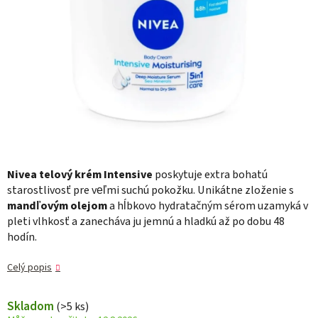
Nivea telový krém Intensive
poskytuje extra bohatú
starostlivosť pre veľmi suchú pokožku. Unikátne zloženie s
mandľovým olejom
a hĺbkovo hydratačným sérom uzamyká v
pleti vlhkosť a zanecháva ju jemnú a hladkú až po dobu 48
hodín.
Celý popis
Skladom
(>5 ks)