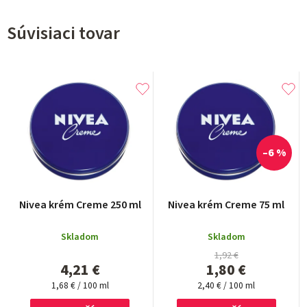
Súvisiaci tovar
–6 %
Nivea krém Creme 250 ml
Nivea krém Creme 75 ml
Skladom
Skladom
1,92 €
4,21 €
1,80 €
Jednotková
Jednotková
1,68 € / 100 ml
2,40 € / 100 ml
cena:
cena: