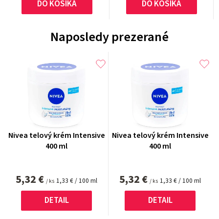
DO KOŠÍKA
DO KOŠÍKA
Naposledy prezerané
Nivea telový krém Intensive
Nivea telový krém Intensive
400 ml
400 ml
5,32 €
5,32 €
Jednotková
Jednotková
1,33 € / 100 ml
1,33 € / 100 ml
/ ks
/ ks
cena:
cena:
DETAIL
DETAIL