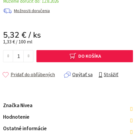
12.8.2026
Možnosti doručenia
5,32 €
/ ks
Jednotková cena:
1,33 € / 100 ml
DO KOŠÍKA
Pridať do obľúbených
Opýtať sa
Strážiť
Značka
Nivea
Hodnotenie
Ostatné informácie