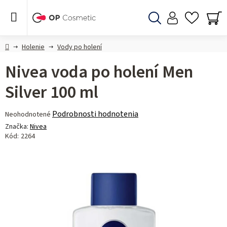
Prejsť
na
obsah
Hľadať
NÁ
KO
Domov
Holenie
Vody po holení
Nivea voda po holení Men
Silver 100 ml
Priemerné
Podrobnosti hodnotenia
Neohodnotené
hodnotenie
Značka:
Nivea
produktu
Kód:
2264
je
0,0
z 5
hviezdičiek.