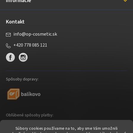
Informácie
e
Kontakt
info
@
op-cosmetic.sk
+420 778 085 121
Spôsoby dopravy:
Obľúbené spôsoby platby:
Súbory cookies používame na to, aby sme Vám umožnili