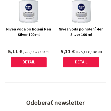
Nivea voda po holení Men
Nivea voda po holení Men
Silver 100 ml
Silver 100 ml
5,11 €
5,11 €
Jednotková
Jednotková
5,11 € / 100 ml
5,11 € / 100 ml
/ ks
/ ks
cena:
cena:
DETAIL
DETAIL
Odoberať newsletter