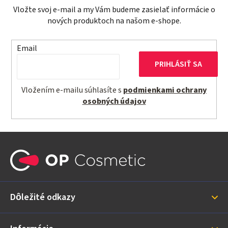
Vložte svoj e-mail a my Vám budeme zasielať informácie o
nových produktoch na našom e-shope.
Email
PRIHLÁSIŤ SA
Vložením e-mailu súhlasíte s
podmienkami ochrany
osobných údajov
Z
á
p
ä
Dôležité odkazy
t
i