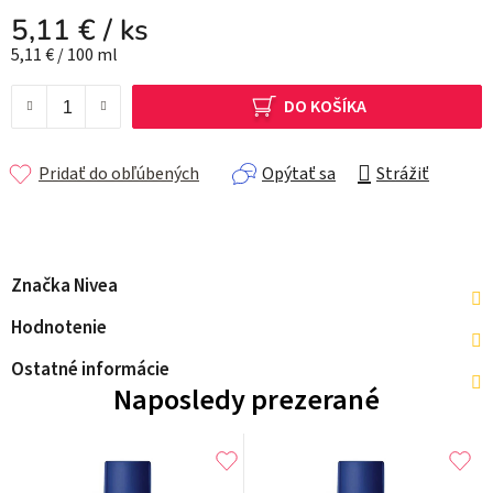
5,11 €
/ ks
Jednotková cena:
5,11 € / 100 ml
DO KOŠÍKA
Pridať do obľúbených
Opýtať sa
Strážiť
Značka
Nivea
Hodnotenie
Ostatné informácie
Naposledy prezerané