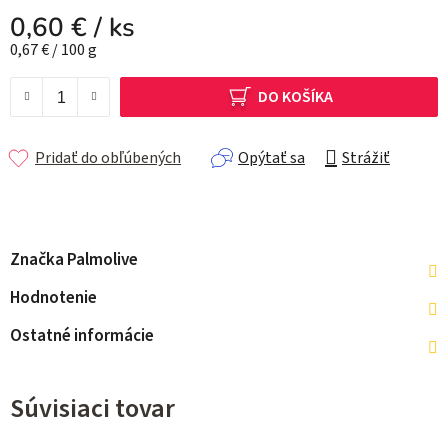
0,60 €
/ ks
Jednotková cena:
0,67 € / 100 g
DO KOŠÍKA
Pridať do obľúbených
Opýtať sa
Strážiť
Značka
Palmolive
Hodnotenie
Ostatné informácie
Súvisiaci tovar