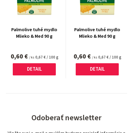
Palmolive tuhé mydlo
Palmolive tuhé mydlo
Mlieko & Med 90 g
Mlieko & Med 90 g
0,60 €
0,60 €
Jednotková
Jednotková
0,67 € / 100 g
0,67 € / 100 g
/ ks
/ ks
cena:
cena:
DETAIL
DETAIL
Odoberať newsletter