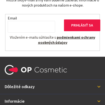
Vložte svoj e-mail a my Vám budeme zasielať informácie o
nových produktoch na našom e-shope.
Email
PRIHLÁSIŤ SA
Vložením e-mailu súhlasíte s
podmienkami ochrany
osobných údajov
Z
á
p
ä
Dôležité odkazy
t
i
Informácie
e