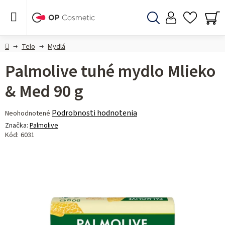
Prejsť
na
obsah
Hľadať
NÁ
KO
Domov
Telo
Mydlá
Palmolive tuhé mydlo Mlieko
& Med 90 g
Priemerné
Podrobnosti hodnotenia
Neohodnotené
hodnotenie
Značka:
Palmolive
produktu
Kód:
6031
je
0,0
z 5
hviezdičiek.