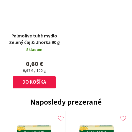
Palmolive tuhé mydlo
Zelený čaj & Uhorka 90 g
Skladom
0,60 €
Jednotková
0,67 € / 100 g
cena:
DO KOŠÍKA
Naposledy prezerané