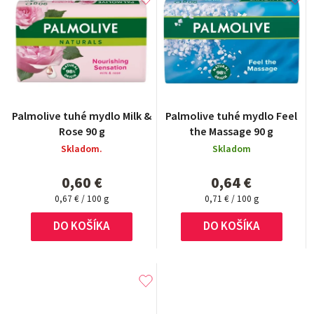
Palmolive tuhé mydlo Milk &
Palmolive tuhé mydlo Feel
Rose 90 g
the Massage 90 g
Skladom.
Skladom
0,60 €
0,64 €
Jednotková
Jednotková
0,67 € / 100 g
0,71 € / 100 g
cena:
cena:
DO KOŠÍKA
DO KOŠÍKA