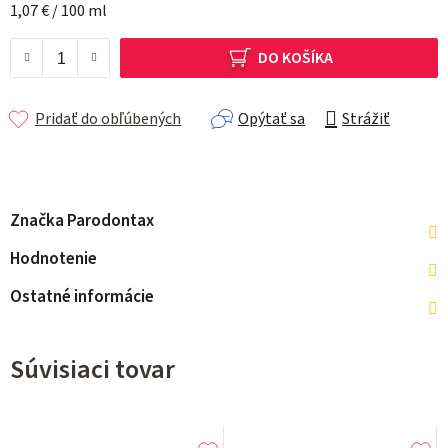
Jednotková cena:
1,07 € / 100 ml
DO KOŠÍKA
Pridať do obľúbených
Opýtať sa
Strážiť
Značka
Parodontax
Hodnotenie
Ostatné informácie
Súvisiaci tovar