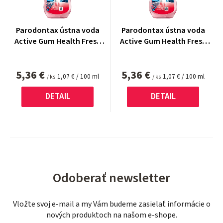
Parodontax ústna voda
Parodontax ústna voda
Active Gum Health Fresh
Active Gum Health Fresh
Mint 500 ml
Mint 500 ml
5,36 €
5,36 €
Jednotková
Jednotková
1,07 € / 100 ml
1,07 € / 100 ml
/ ks
/ ks
cena:
cena:
DETAIL
DETAIL
Odoberať newsletter
Vložte svoj e-mail a my Vám budeme zasielať informácie o
nových produktoch na našom e-shope.