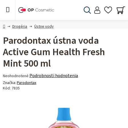
Prejsť
na
obsah
Hľadať
NÁ
KO
Domov
Drogéria
Ústne vody
Parodontax ústna voda
Active Gum Health Fresh
Mint 500 ml
Priemerné
Podrobnosti hodnotenia
Neohodnotené
hodnotenie
Značka:
Parodontax
produktu
Kód:
7835
je
0,0
z 5
hviezdičiek.