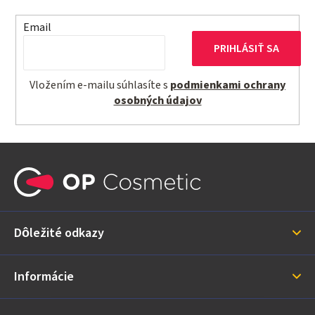
Email
PRIHLÁSIŤ SA
Vložením e-mailu súhlasíte s
podmienkami ochrany
osobných údajov
Z
á
p
ä
Dôležité odkazy
t
i
Informácie
e