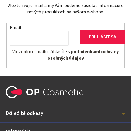
Vložte svoj e-mail a my Vám budeme zasielať informácie o
nových produktoch na našom e-shope.
Email
PRIHLÁSIŤ SA
Vložením e-mailu súhlasíte s
podmienkami ochrany
osobných údajov
Z
á
p
ä
Dôležité odkazy
t
i