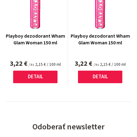
Playboy dezodorant Wham
Playboy dezodorant Wham
Glam Woman 150 ml
Glam Woman 150 ml
3,22 €
3,22 €
Jednotková
Jednotková
2,15 € / 100 ml
2,15 € / 100 ml
/ ks
/ ks
cena:
cena:
DETAIL
DETAIL
Odoberať newsletter