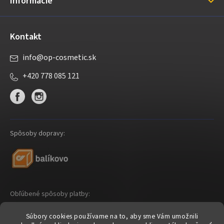
Informácie
e
Kontakt
info
@
op-cosmetic.sk
+420 778 085 121
Spôsoby dopravy:
Obľúbené spôsoby platby:
Súbory cookies používame na to, aby sme Vám umožnili