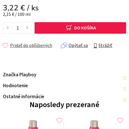
3,22 €
/ ks
Jednotková cena:
2,15 € / 100 ml
DO KOŠÍKA
Pridať do obľúbených
Opýtať sa
Strážiť
Značka
Playboy
Hodnotenie
Ostatné informácie
Naposledy prezerané