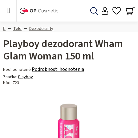
Prejsť
na
obsah
Hľadať
NÁ
KO
Domov
Telo
Dezodoranty
Playboy dezodorant Wham
Glam Woman 150 ml
Priemerné
Podrobnosti hodnotenia
Neohodnotené
hodnotenie
Značka:
Playboy
produktu
Kód:
723
je
0,0
z 5
hviezdičiek.