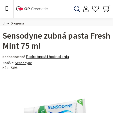
Prejsť
na
obsah
Hľadať
NÁ
KO
Domov
Drogéria
Sensodyne zubná pasta Fresh
Mint 75 ml
Priemerné
Podrobnosti hodnotenia
Neohodnotené
hodnotenie
Značka:
Sensodyne
produktu
Kód:
7396
je
0,0
z 5
hviezdičiek.