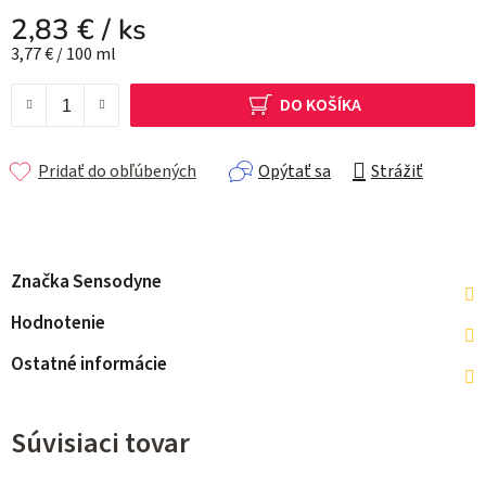
2,83 €
/ ks
Jednotková cena:
3,77 € / 100 ml
DO KOŠÍKA
Pridať do obľúbených
Opýtať sa
Strážiť
Značka
Sensodyne
Hodnotenie
Ostatné informácie
Súvisiaci tovar