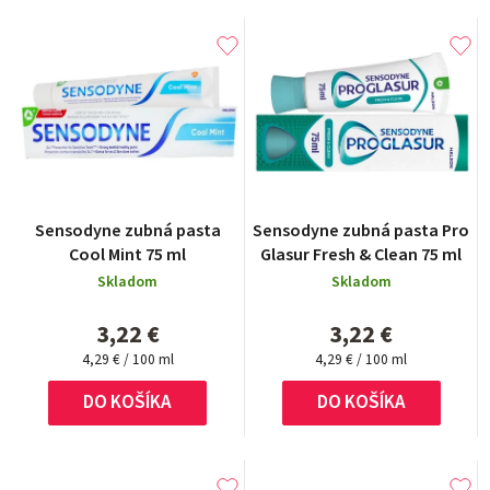
Sensodyne zubná pasta
Sensodyne zubná pasta Pro
Cool Mint 75 ml
Glasur Fresh & Clean 75 ml
Skladom
Skladom
3,22 €
3,22 €
Jednotková
Jednotková
4,29 € / 100 ml
4,29 € / 100 ml
cena:
cena:
DO KOŠÍKA
DO KOŠÍKA