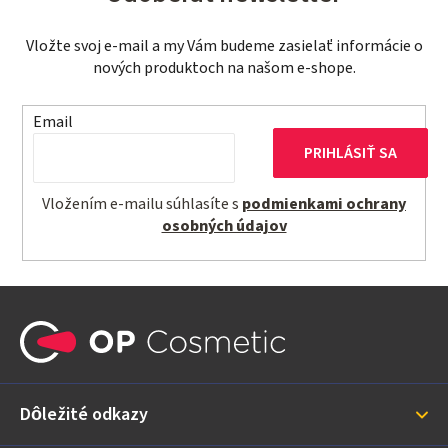
Vložte svoj e-mail a my Vám budeme zasielať informácie o
nových produktoch na našom e-shope.
Email
PRIHLÁSIŤ SA
Vložením e-mailu súhlasíte s
podmienkami ochrany
osobných údajov
Z
á
p
ä
Dôležité odkazy
t