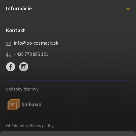
i
Informácie
e
Kontakt
info
@
op-cosmetic.sk
+420 778 085 121
Spôsoby dopravy:
Obľúbené spôsoby platby: