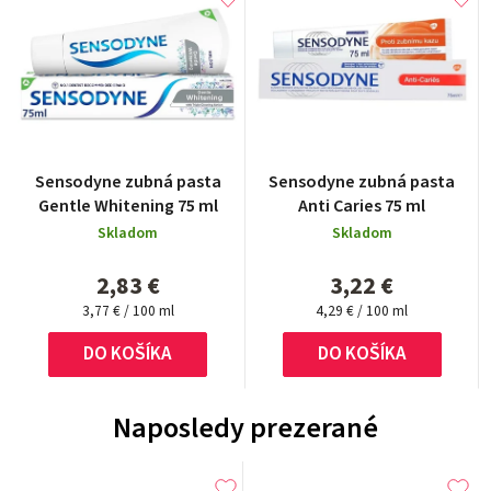
Sensodyne zubná pasta
Sensodyne zubná pasta
Gentle Whitening 75 ml
Anti Caries 75 ml
Skladom
Skladom
2,83 €
3,22 €
Jednotková
Jednotková
3,77 € / 100 ml
4,29 € / 100 ml
cena:
cena:
DO KOŠÍKA
DO KOŠÍKA
Naposledy prezerané