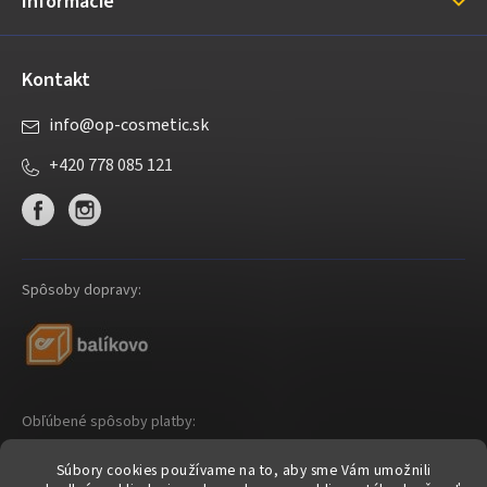
Informácie
e
Kontakt
info
@
op-cosmetic.sk
+420 778 085 121
Spôsoby dopravy:
Obľúbené spôsoby platby:
Súbory cookies používame na to, aby sme Vám umožnili