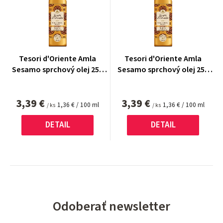
Tesori d'Oriente Amla
Tesori d'Oriente Amla
Sesamo sprchový olej 250
Sesamo sprchový olej 250
ml
ml
3,39 €
3,39 €
Jednotková
Jednotková
1,36 € / 100 ml
1,36 € / 100 ml
/ ks
/ ks
cena:
cena:
DETAIL
DETAIL
Odoberať newsletter