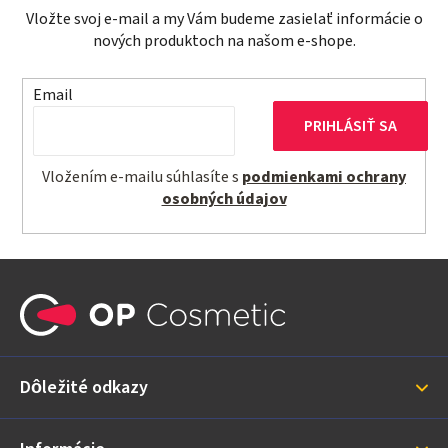
Vložte svoj e-mail a my Vám budeme zasielať informácie o
nových produktoch na našom e-shope.
Email
PRIHLÁSIŤ SA
Vložením e-mailu súhlasíte s
podmienkami ochrany
osobných údajov
Z
á
p
ä
Dôležité odkazy
t
i