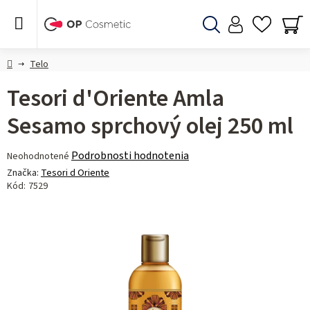
Prejsť
na
obsah
Hľadať
NÁ
KO
Domov
Telo
Tesori d'Oriente Amla
Sesamo sprchový olej 250 ml
Priemerné
Podrobnosti hodnotenia
Neohodnotené
hodnotenie
Značka:
Tesori d Oriente
produktu
Kód:
7529
je
0,0
z 5
hviezdičiek.