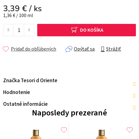
3,39 €
/ ks
Jednotková cena:
1,36 € / 100 ml
DO KOŠÍKA
Pridať do obľúbených
Opýtať sa
Strážiť
Značka
Tesori d Oriente
Hodnotenie
Ostatné informácie
Naposledy prezerané