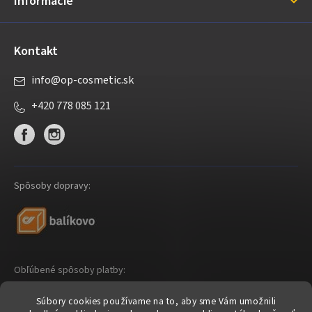
Informácie
e
Kontakt
info
@
op-cosmetic.sk
+420 778 085 121
Spôsoby dopravy:
Obľúbené spôsoby platby:
Súbory cookies používame na to, aby sme Vám umožnili