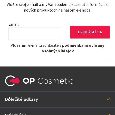
Vložte svoj e-mail a my Vám budeme zasielať informácie o
nových produktoch na našom e-shope.
Email
PRIHLÁSIŤ SA
Vložením e-mailu súhlasíte s
podmienkami ochrany
osobných údajov
Z
á
p
ä
Dôležité odkazy
t
i