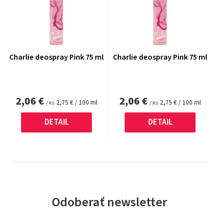
Charlie deospray Pink 75 ml
Charlie deospray Pink 75 ml
2,06 €
2,06 €
Jednotková
Jednotková
2,75 € / 100 ml
2,75 € / 100 ml
/ ks
/ ks
cena:
cena:
DETAIL
DETAIL
Odoberať newsletter