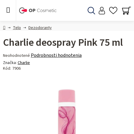
Prejsť
na
obsah
Hľadať
NÁ
KO
Domov
Telo
Dezodoranty
Charlie deospray Pink 75 ml
Priemerné
Podrobnosti hodnotenia
Neohodnotené
hodnotenie
Značka:
Charlie
produktu
Kód:
7906
je
0,0
z 5
hviezdičiek.