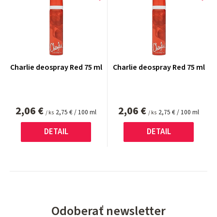
Charlie deospray Red 75 ml
Charlie deospray Red 75 ml
2,06 €
2,06 €
Jednotková
Jednotková
2,75 € / 100 ml
2,75 € / 100 ml
/ ks
/ ks
cena:
cena:
DETAIL
DETAIL
Odoberať newsletter