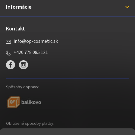
i
Informácie
e
Kontakt
info
@
op-cosmetic.sk
+420 778 085 121
Spôsoby dopravy:
Obľúbené spôsoby platby: