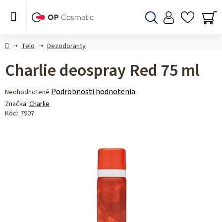
Prejsť
na
obsah
Hľadať
NÁ
KO
Domov
Telo
Dezodoranty
Charlie deospray Red 75 ml
Priemerné
Podrobnosti hodnotenia
Neohodnotené
hodnotenie
Značka:
Charlie
produktu
Kód:
7907
je
0,0
z 5
hviezdičiek.