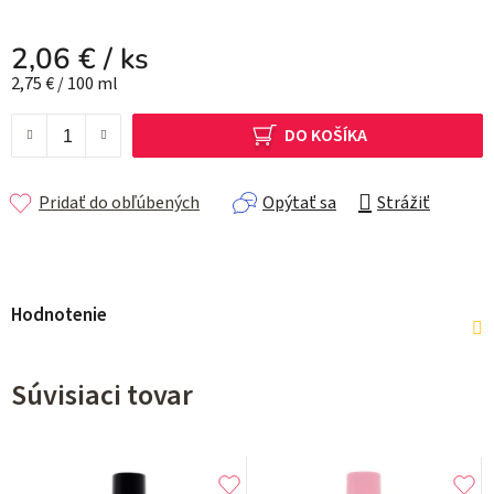
2,06 €
/ ks
Jednotková cena:
2,75 € / 100 ml
DO KOŠÍKA
Pridať do obľúbených
Opýtať sa
Strážiť
Hodnotenie
Súvisiaci tovar