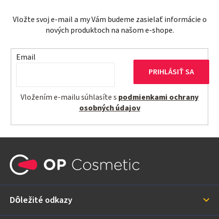
Vložte svoj e-mail a my Vám budeme zasielať informácie o
nových produktoch na našom e-shope.
Email
PRIHLÁSIŤ SA
Vložením e-mailu súhlasíte s
podmienkami ochrany
osobných údajov
Z
á
p
ä
Dôležité odkazy
t