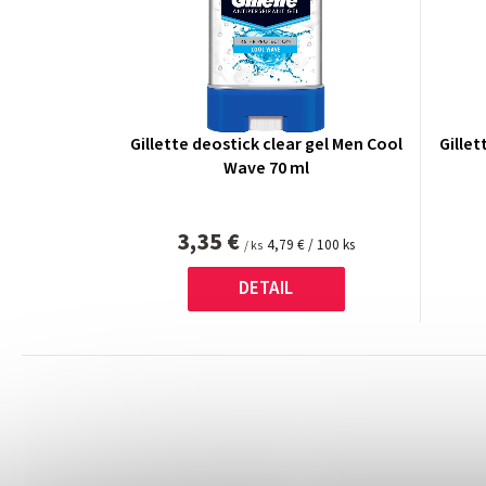
Gillette deostick clear gel Men Cool
Gillet
Wave 70 ml
3,35 €
Jednotková
4,79 € / 100 ks
/ ks
cena:
DETAIL