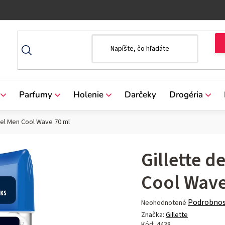
Parfumy
Holenie
Darčeky
Drogéria
 gel Men Cool Wave 70 ml
Gillette d
Cool Wave
Priemerné
Podrobnos
Neohodnotené
hodnotenie
Značka:
Gillette
produktu
Kód:
4438