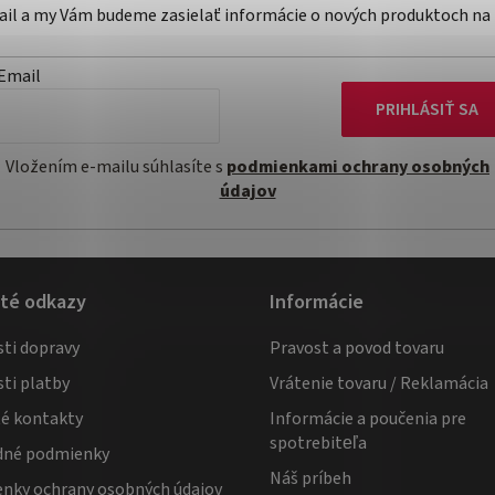
mail a my Vám budeme zasielať informácie o nových produktoch na
Email
PRIHLÁSIŤ SA
Vložením e-mailu súhlasíte s
podmienkami ochrany osobných
údajov
ité odkazy
Informácie
ti dopravy
Pravost a povod tovaru
ti platby
Vrátenie tovaru / Reklamácia
té kontakty
Informácie a poučenia pre
spotrebiteľa
né podmienky
Náš príbeh
nky ochrany osobných údajov