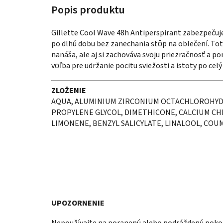
Gillette Cool Wave 48h Antiperspirant zabezpečuje
po dlhú dobu bez zanechania stôp na oblečení. Tot
nanáša, ale aj si zachováva svoju priezračnosť a po
voľba pre udržanie pocitu sviežosti a istoty po celý
ZLOŽENIE
AQUA, ALUMINIUM ZIRCONIUM OCTACHLOROHYDR
PROPYLENE GLYCOL, DIMETHICONE, CALCIUM CH
LIMONENE, BENZYL SALICYLATE, LINALOOL, COU
UPOZORNENIE
Nepoužívajte na poranenú alebo podráždenú pokožk