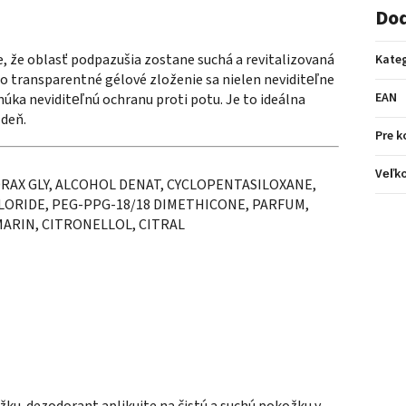
Dod
, že oblasť podpazušia zostane suchá a revitalizovaná
Kate
o transparentné gélové zloženie sa nielen neviditeľne
EAN
núka neviditeľnú ochranu proti potu. Je to ideálna
 deň.
Pre k
Veľko
AX GLY, ALCOHOL DENAT, CYCLOPENTASILOXANE,
LORIDE, PEG-PPG-18/18 DIMETHICONE, PARFUM,
MARIN, CITRONELLOL, CITRAL
u. dezodorant aplikujte na čistú a suchú pokožku v