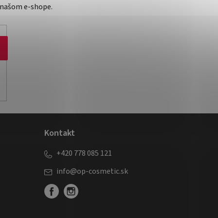
 našom e-shope.
Kontakt
+420 778 085 121
info
@
op-cosmetic.sk