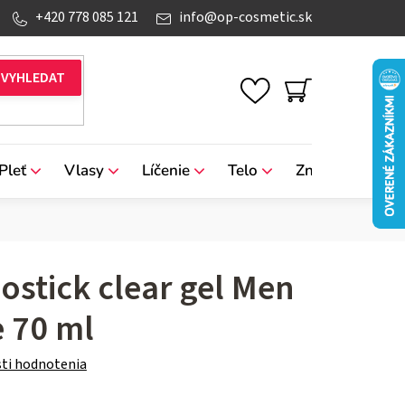
+420 778 085 121
info
@
op-cosmetic.sk
NÁKUPNÝ
KOŠÍK
Pleť
Vlasy
Líčenie
Telo
Značky
eostick clear gel Men
 70 ml
ti hodnotenia