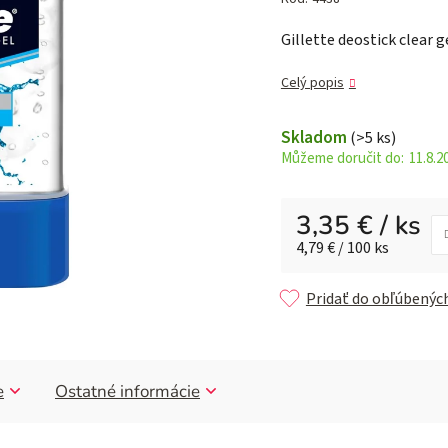
je
Gillette deostick clear 
0,0
z 5
Celý popis
hviezdičiek.
Skladom
(>5 ks)
11.8.2
3,35 €
/ ks
Jednotková cena:
4,79 € / 100 ks
Pridať do obľúbenýc
e
Ostatné informácie