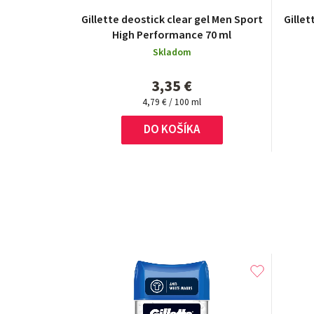
Gillette deostick clear gel Men Sport
Gillet
High Performance 70 ml
Skladom
3,35 €
Jednotková
4,79 € / 100 ml
cena:
DO KOŠÍKA