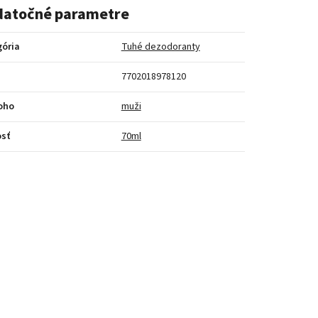
atočné parametre
gória
Tuhé dezodoranty
7702018978120
oho
muži
sť
70ml