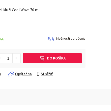
gel Muži Cool Wave 70 ml
Možnosti doručenia
026
DO KOŠÍKA
h
Opýtať sa
Strážiť