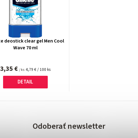
te deostick clear gel Men Cool
Wave 70 ml
3,35 €
Jednotková
4,79 € / 100 ks
/ ks
cena:
DETAIL
Odoberať newsletter