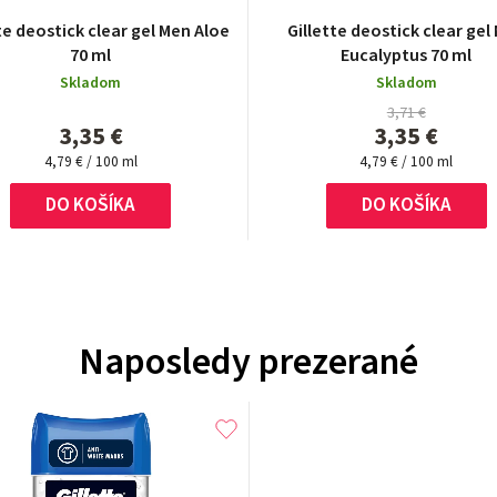
te deostick clear gel Men Aloe
Gillette deostick clear gel
70 ml
Eucalyptus 70 ml
Skladom
Skladom
3,71 €
3,35 €
3,35 €
Jednotková
Jednotková
4,79 € / 100 ml
4,79 € / 100 ml
cena:
cena:
DO KOŠÍKA
DO KOŠÍKA
Naposledy prezerané