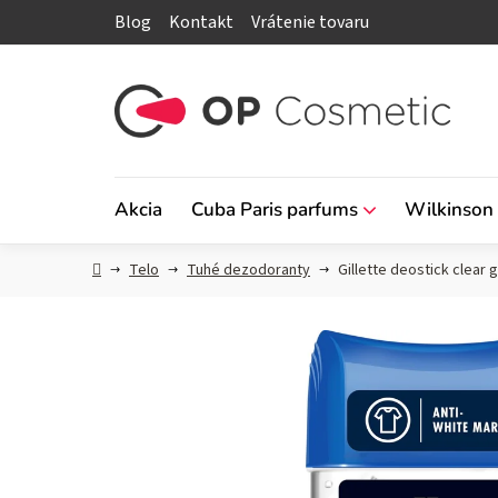
Prejsť
Blog
Kontakt
Vrátenie tovaru
na
obsah
Akcia
Cuba Paris parfums
Wilkinson
Domov
Telo
Tuhé dezodoranty
Gillette deostick clear