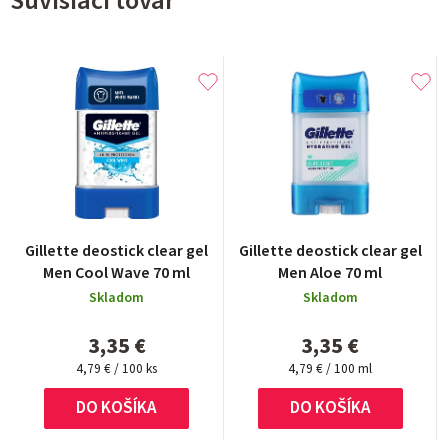
Súvisiaci tovar
Gillette deostick clear gel
Gillette deostick clear gel
Men Cool Wave 70 ml
Men Aloe 70 ml
Skladom
Skladom
3,35 €
3,35 €
Jednotková
Jednotková
4,79 € / 100 ks
4,79 € / 100 ml
cena:
cena:
DO KOŠÍKA
DO KOŠÍKA