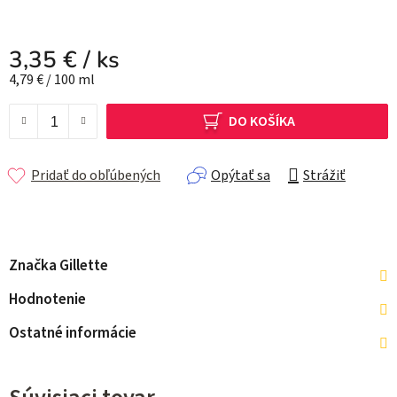
3,35 €
/ ks
Jednotková cena:
4,79 € / 100 ml
DO KOŠÍKA
Pridať do obľúbených
Opýtať sa
Strážiť
Značka
Gillette
Hodnotenie
Ostatné informácie