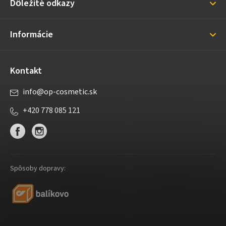
Dôležité odkazy
t
i
Informácie
e
Kontakt
info
@
op-cosmetic.sk
+420 778 085 121
Spôsoby dopravy: