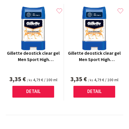
Gillette deostick clear gel
Gillette deostick clear gel
Men Sport High
Men Sport High
Performance 70 ml
Performance 70 ml
3,35 €
3,35 €
Jednotková
Jednotková
4,79 € / 100 ml
4,79 € / 100 ml
/ ks
/ ks
cena:
cena:
DETAIL
DETAIL