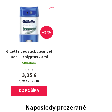
–9 %
Gillette deostick clear gel
Men Eucalyptus 70 ml
Skladom
3,71 €
3,35 €
Jednotková
4,79 € / 100 ml
cena:
DO KOŠÍKA
Naposledy prezerané