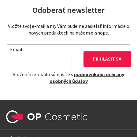
Odoberať newsletter
Vložte svoj e-mail a my Vám budeme zasielať informácie o
nových produktoch na našom e-shope.
Email
PRIHLÁSIŤ SA
Vložením e-mailu súhlasíte s
podmienkami ochrany
osobných údajov
Z
á
p
ä