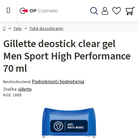
Prejsť
na
obsah
Hľadať
NÁ
KO
Domov
Telo
Tuhé dezodoranty
Gillette deostick clear gel
Men Sport High Performance
70 ml
Priemerné
Podrobnosti hodnotenia
Neohodnotené
hodnotenie
Značka:
Gillette
produktu
Kód:
1869
je
0,0
z 5
hviezdičiek.