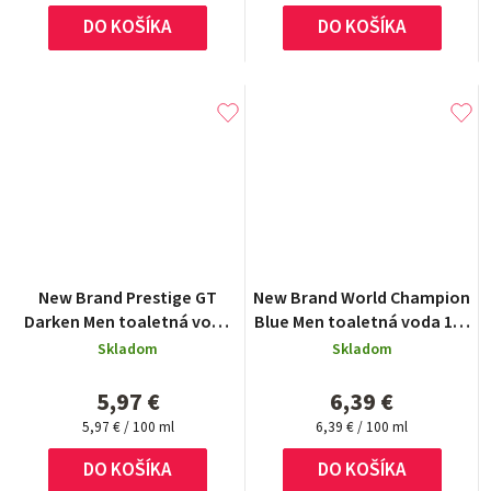
cena:
cena:
DO KOŠÍKA
DO KOŠÍKA
New Brand Prestige GT
New Brand World Champion
Darken Men toaletná voda
Blue Men toaletná voda 100
100 ml
ml
Skladom
Skladom
5,97 €
6,39 €
Jednotková
Jednotková
5,97 € / 100 ml
6,39 € / 100 ml
cena:
cena:
DO KOŠÍKA
DO KOŠÍKA