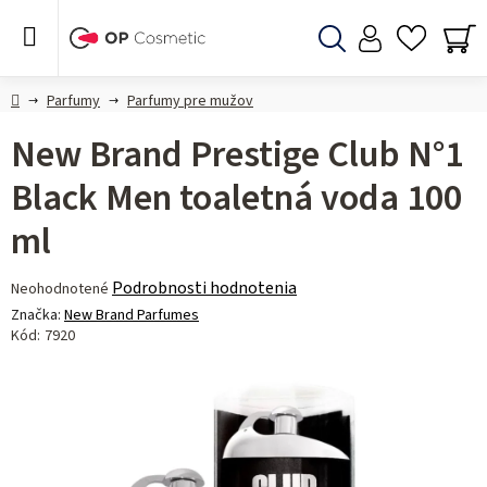
Prejsť
na
obsah
Hľadať
NÁ
KO
Domov
Parfumy
Parfumy pre mužov
New Brand Prestige Club N°1
Black Men toaletná voda 100
ml
Priemerné
Podrobnosti hodnotenia
Neohodnotené
hodnotenie
Značka:
New Brand Parfumes
produktu
Kód:
7920
je
0,0
z 5
hviezdičiek.