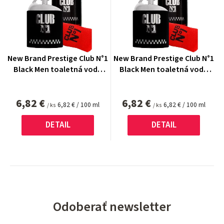
New Brand Prestige Club N°1
New Brand Prestige Club N°1
Black Men toaletná voda
Black Men toaletná voda
100 ml
100 ml
6,82 €
6,82 €
Jednotková
Jednotková
6,82 € / 100 ml
6,82 € / 100 ml
/ ks
/ ks
cena:
cena:
DETAIL
DETAIL
Odoberať newsletter