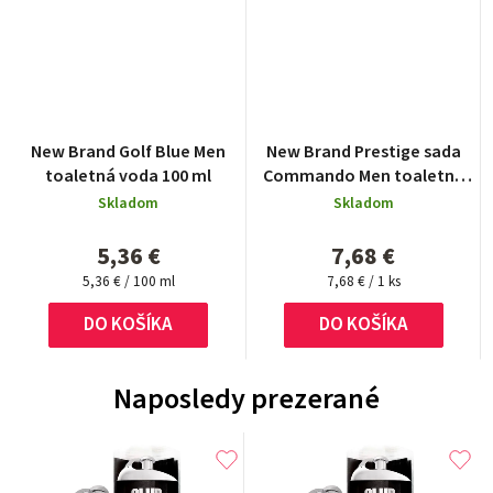
New Brand Golf Blue Men
New Brand Prestige sada
toaletná voda 100 ml
Commando Men toaletná
voda 100 ml + 15 ml +
Skladom
Skladom
shower gel 130 ml + after
shave 130 ml
5,36 €
7,68 €
Jednotková
Jednotková
5,36 € / 100 ml
7,68 € / 1 ks
cena:
cena:
DO KOŠÍKA
DO KOŠÍKA
Naposledy prezerané