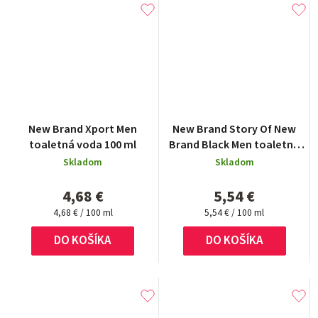
New Brand Xport Men
New Brand Story Of New
toaletná voda 100 ml
Brand Black Men toaletná
voda 100 ml
Skladom
Skladom
4,68 €
5,54 €
Jednotková
Jednotková
4,68 € / 100 ml
5,54 € / 100 ml
cena:
cena:
DO KOŠÍKA
DO KOŠÍKA