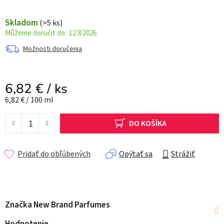
Skladom
(>5 ks)
12.8.2026
Možnosti doručenia
6,82 €
/ ks
Jednotková cena:
6,82 € / 100 ml
DO KOŠÍKA
Pridať do obľúbených
Opýtať sa
Strážiť
Značka
New Brand Parfumes