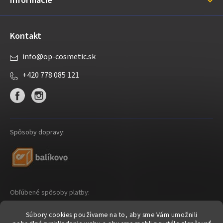
Informácie
e
Kontakt
info
@
op-cosmetic.sk
+420 778 085 121
Spôsoby dopravy:
Obľúbené spôsoby platby:
Súbory cookies používame na to, aby sme Vám umožnili