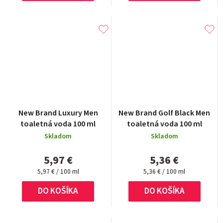
New Brand Luxury Men
New Brand Golf Black Men
toaletná voda 100 ml
toaletná voda 100 ml
Skladom
Skladom
5,97 €
5,36 €
Jednotková
Jednotková
5,97 € / 100 ml
5,36 € / 100 ml
cena:
cena:
DO KOŠÍKA
DO KOŠÍKA