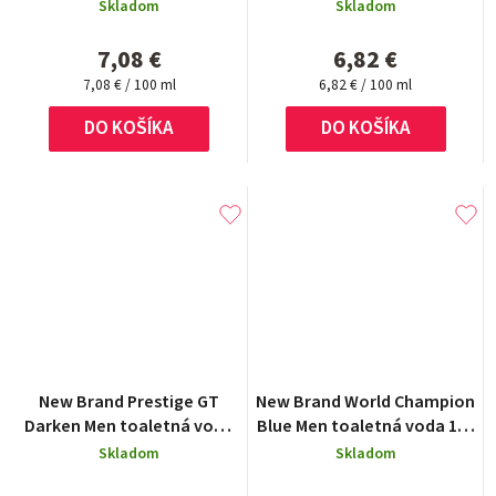
Skladom
Skladom
7,08 €
6,82 €
Jednotková
Jednotková
7,08 € / 100 ml
6,82 € / 100 ml
cena:
cena:
DO KOŠÍKA
DO KOŠÍKA
New Brand Prestige GT
New Brand World Champion
Darken Men toaletná voda
Blue Men toaletná voda 100
100 ml
ml
Skladom
Skladom