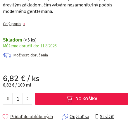
drevitým základom, čím vytvára nezameniteľný podpis
moderného gentlemana.
Celý popis
Skladom
(>5 ks)
11.8.2026
Možnosti doručenia
6,82 €
/ ks
Jednotková cena:
6,82 € / 100 ml
DO KOŠÍKA
Pridať do obľúbených
Opýtať sa
Strážiť