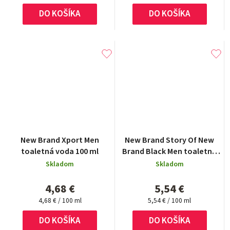
cena:
cena:
DO KOŠÍKA
DO KOŠÍKA
New Brand Xport Men
New Brand Story Of New
toaletná voda 100 ml
Brand Black Men toaletná
voda 100 ml
Skladom
Skladom
4,68 €
5,54 €
Jednotková
Jednotková
4,68 € / 100 ml
5,54 € / 100 ml
cena:
cena:
DO KOŠÍKA
DO KOŠÍKA