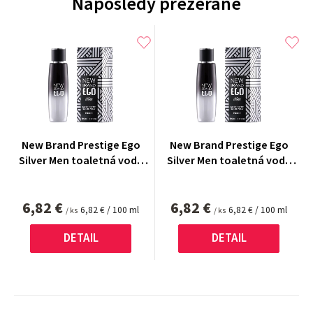
Naposledy prezerané
New Brand Prestige Ego
New Brand Prestige Ego
Silver Men toaletná voda
Silver Men toaletná voda
100 ml
100 ml
6,82 €
6,82 €
Jednotková
Jednotková
6,82 € / 100 ml
6,82 € / 100 ml
/ ks
/ ks
cena:
cena:
DETAIL
DETAIL