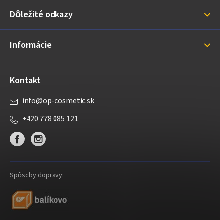
ä
Dôležité odkazy
t
i
Informácie
e
Kontakt
info
@
op-cosmetic.sk
+420 778 085 121
Spôsoby dopravy: