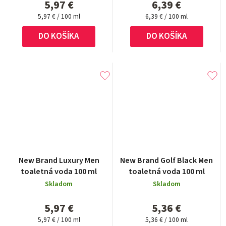
5,97 €
6,39 €
Jednotková
Jednotková
5,97 € / 100 ml
6,39 € / 100 ml
cena:
cena:
DO KOŠÍKA
DO KOŠÍKA
New Brand Luxury Men
New Brand Golf Black Men
toaletná voda 100 ml
toaletná voda 100 ml
Skladom
Skladom
5,97 €
5,36 €
Jednotková
Jednotková
5,97 € / 100 ml
5,36 € / 100 ml