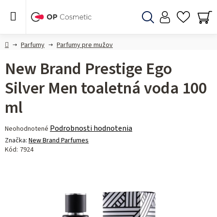
Prejsť
na
obsah
Hľadať
NÁ
KO
Domov
Parfumy
Parfumy pre mužov
New Brand Prestige Ego
Silver Men toaletná voda 100
ml
Priemerné
Podrobnosti hodnotenia
Neohodnotené
hodnotenie
Značka:
New Brand Parfumes
produktu
Kód:
7924
je
0,0
z 5
hviezdičiek.