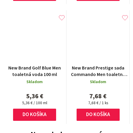
New Brand Golf Blue Men
New Brand Prestige sada
toaletná voda 100 ml
Commando Men toaletná
voda 100 ml + 15 ml +
Skladom
Skladom
shower gel 130 ml + after
shave 130 ml
5,36 €
7,68 €
Jednotková
Jednotková
5,36 € / 100 ml
7,68 € / 1 ks
cena:
cena:
DO KOŠÍKA
DO KOŠÍKA