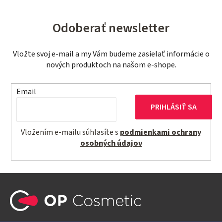
Odoberať newsletter
Vložte svoj e-mail a my Vám budeme zasielať informácie o
nových produktoch na našom e-shope.
Email
PRIHLÁSIŤ SA
Vložením e-mailu súhlasíte s
podmienkami ochrany
osobných údajov
Z
á
p