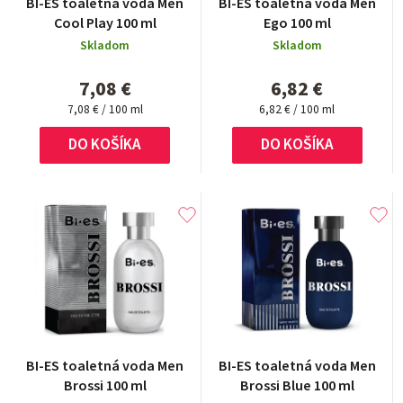
BI-ES toaletná voda Men
BI-ES toaletná voda Men
Cool Play 100 ml
Ego 100 ml
Skladom
Skladom
7,08 €
6,82 €
Jednotková
Jednotková
7,08 € / 100 ml
6,82 € / 100 ml
cena:
cena:
DO KOŠÍKA
DO KOŠÍKA
BI-ES toaletná voda Men
BI-ES toaletná voda Men
Brossi 100 ml
Brossi Blue 100 ml